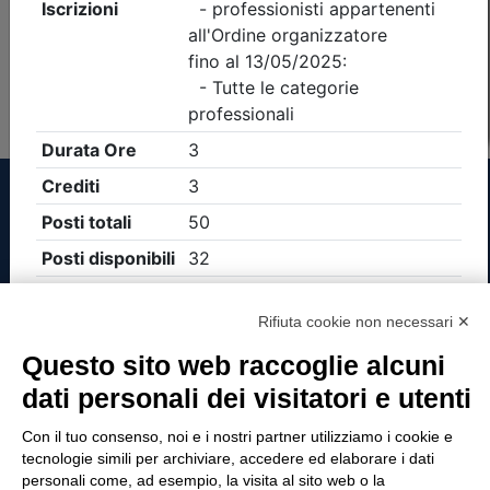
Non è stato trovato nessun evento formativo con i
parametri di ricerca utilizzati
Tinexta Visura SpA
Rifiuta cookie non necessari ✕
Piazzale Flaminio 1/b, 00196 Roma, Italia
Questo sito web raccoglie alcuni
Società con Socio Unico
dati personali dei visitatori e utenti
Società soggetta alla direzione e coordinamento
di Tinexta SpA
Con il tuo consenso, noi e i nostri partner utilizziamo i cookie e
P.IVA 05338771008 REA n. 877679
tecnologie simili per archiviare, accedere ed elaborare i dati
personali come, ad esempio, la visita al sito web o la