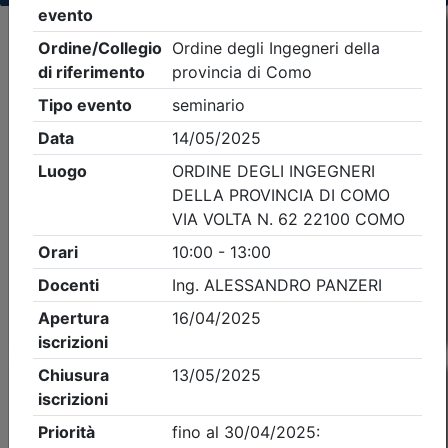
Criteri di ricerca applicati:
- Tipo Ordine/collegio:
Ingegneri
- Ordine:
Como
- Eventi in programma dal
10/8/2026
Precedente
2
Successiva
Nessun risultato per i parametri inseriti
Esito della ricerca eventi formativi