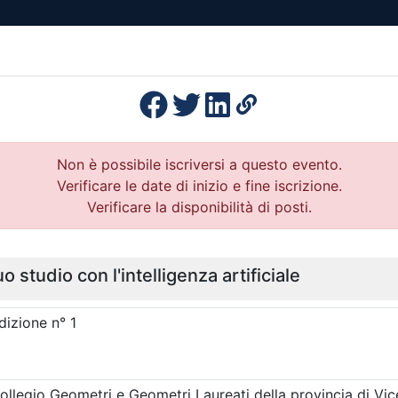
esenza
Formazione
Continua
Il po
Ordini
Profe