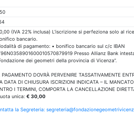
ometri e Geometri Laureati
ncia di Vicenza
za in quota:
abilità normative e
DPI III Categoria - 2^
 - Valido ai fini
giornamento
1/08
0/2026
4 cfp
4 ore
i:
dal 30/07/2026