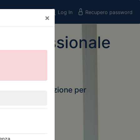
Registrati
Log In
Recupero password
×
 Professionale
rtale della formazione per
Next
 e Collegi
ssionali