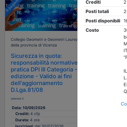
A pagamento
A pagamento
Collegio Geometri e Geometri Laureati
Collegio Ge
della provincia di Vicenza
della provi
Sicurezza in quota:
Sicurez
responsabilità normative e
respons
pratica DPI III Categoria - 1^
pratica 
edizione - Valido ai fini
edizione
dell'aggiornamento
dell'ag
D.Lga.81/08
D.Lga.8
(edizione 1)
(edizione 2)
Data:
10/09/2026
Data:
16/1
Crediti:
4 cfp
Crediti:
Durata:
4 ore
Durata:
Iscrizioni:
dal 30/07/2026
Iscrizion