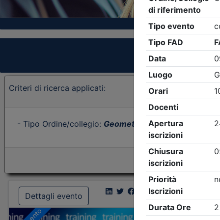
Criteri di ricerca applicati:
- Tipo Ordine/collegio:
Geometri
- Ordine:
Vicenza
- 
Dettagli evento
Dettagl