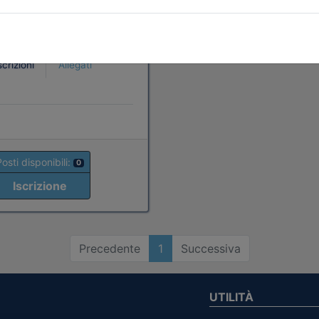
al 12/10/2026
a:
corso
scrizioni
Allegati
Posti disponibili:
0
Iscrizione
Precedente
1
Successiva
UTILITÀ