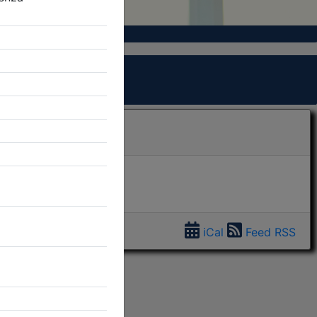
iCal
Feed RSS