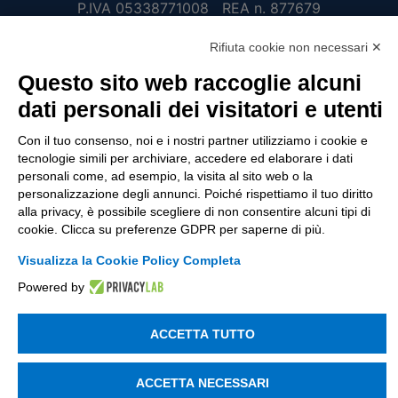
P.IVA 05338771008 REA n. 877679
Rifiuta cookie non necessari ✕
UTILITÀ
Questo sito web raccoglie alcuni
dati personali dei visitatori e utenti
Recupero Password
Verifica attestato di presenza
Con il tuo consenso, noi e i nostri partner utilizziamo i cookie e
tecnologie simili per archiviare, accedere ed elaborare i dati
POLICIES AND TERMS
personali come, ad esempio, la visita al sito web o la
personalizzazione degli annunci. Poiché rispettiamo il tuo diritto
Informativa cookie
alla privacy, è possibile scegliere di non consentire alcuni tipi di
cookie. Clicca su preferenze GDPR per saperne di più.
Visualizza la Cookie Policy Completa
© 2003 - 2026 Tinexta Visura S.p.A.
Visura.it
Powered by
ACCETTA TUTTO
ACCETTA NECESSARI