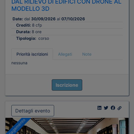
DAL RILIEVO DI EDIFICI CON DRONE AL
MODELLO 3D
Date:
dal
30/09/2026
al
07/10/2026
Crediti:
8 cfp
Durata:
8 ore
Tipologia:
corso
Priorità iscrizioni
Allegati
Note
nessuna
Iscrizione
Dettagli evento
A pagamento