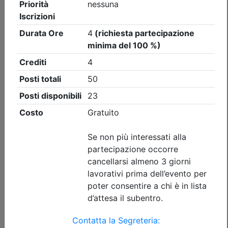
Ordine degli Ingegneri della provincia di Bergamo
Preventivazione & Contabilità
Date:
dal
15/09/2026
al
05/11/2026
Crediti:
40 cfp
Durata:
40 ore
Tipologia:
corso
Priorità iscrizioni
Allegati
Note
nessuna
Iscrizione