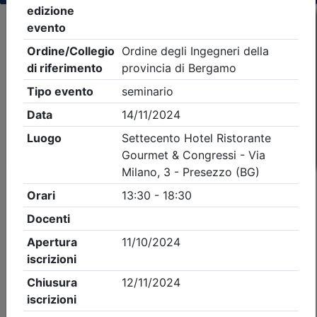
Criteri di ricerca applicati:
- Tipo Ordine/collegio:
Ingegneri
- Ordine:
Bergamo
- Eventi in programma dal
7/8/2026
iCal
Feed RSS
Dettagli evento
A pagamento