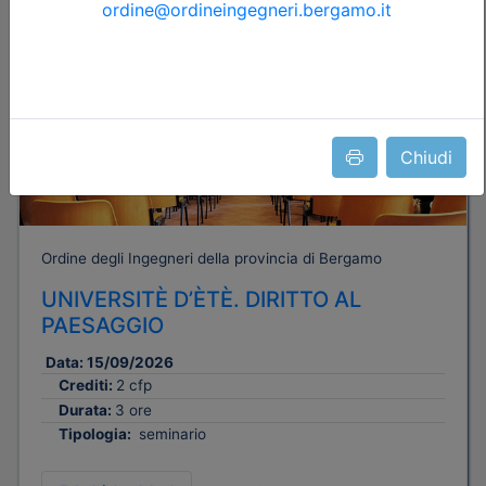
Dettagli evento
Gratuito
Chiudi
Ordine degli Ingegneri della provincia di Bergamo
UNIVERSITÈ D’ÈTÈ. DIRITTO AL
PAESAGGIO
Data:
15/09/2026
Crediti:
2 cfp
Durata:
3 ore
Tipologia:
seminario