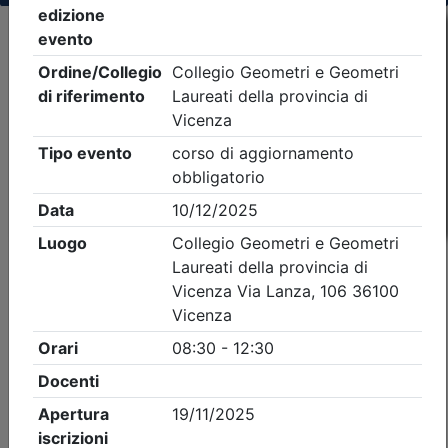
Criteri di ricerca applicati:
- Tipo Ordine/collegio:
Geometri
- Ordine:
Vicenza
- Eventi in programma dal
6/8/2026
iCal
Feed RSS
Dettagli evento
A pagamento