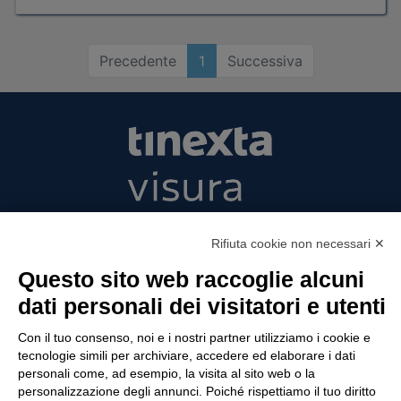
Precedente
1
Successiva
Tinexta Visura SpA
Rifiuta cookie non necessari ✕
Piazzale Flaminio 1/b, 00196 Roma, Italia
Società con Socio Unico
Questo sito web raccoglie alcuni
Società soggetta alla direzione e coordinamento
dati personali dei visitatori e utenti
di Tinexta SpA
P.IVA 05338771008 REA n. 877679
Con il tuo consenso, noi e i nostri partner utilizziamo i cookie e
tecnologie simili per archiviare, accedere ed elaborare i dati
personali come, ad esempio, la visita al sito web o la
personalizzazione degli annunci. Poiché rispettiamo il tuo diritto
UTILITÀ