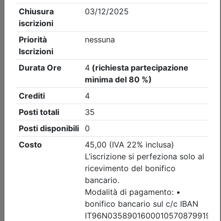
Collegio Geometri e Geometri Laureati della provincia di
Vicenza
Sicurezza in quota: responsabilità
normative e pratica DPI III Categoria -
1^ edizione - Valido ai fini
dell'aggiornamento D.Lga.81/08
(edizione 1)
Data:
10/09/2026
Crediti:
4 cfp
Durata:
4 ore
Iscrizioni:
dal 30/07/2026 al 04/09/2026
Tipologia:
corso
Priorità iscrizioni
Allegati
Note
nessuna