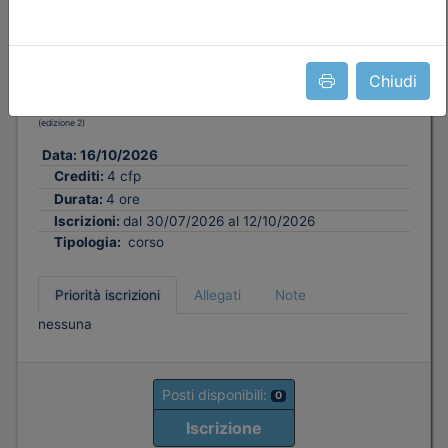
Sicurezza in quota: responsabilità
normative e pratica DPI III Categoria -
2^ edizione - Valido ai fini
Chiudi
dell'aggiornamento D.Lga.81/08
(edizione 2)
Data:
16/10/2026
Crediti:
4 cfp
Durata:
4 ore
Iscrizioni:
dal 30/07/2026 al 12/10/2026
Tipologia:
corso
Priorità iscrizioni
Allegati
Note
nessuna
Posti disponibili:
0
Iscrizione