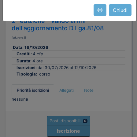
Sicurezza in quota: responsabilità
Chiudi
normative e pratica DPI III Categoria -
2^ edizione - Valido ai fini
dell'aggiornamento D.Lga.81/08
(edizione 2)
Data:
16/10/2026
Crediti:
4 cfp
Durata:
4 ore
Iscrizioni:
dal 30/07/2026 al 12/10/2026
Tipologia:
corso
Priorità iscrizioni
Allegati
Note
nessuna
Posti disponibili:
0
Iscrizione