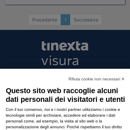
Precedente
1
Successiva
Tinexta Visura SpA
Rifiuta cookie non necessari ✕
Piazzale Flaminio 1/b, 00196 Roma, Italia
Società con Socio Unico
Questo sito web raccoglie alcuni
Società soggetta alla direzione e coordinamento
dati personali dei visitatori e utenti
di Tinexta SpA
P.IVA 05338771008 REA n. 877679
Con il tuo consenso, noi e i nostri partner utilizziamo i cookie e
tecnologie simili per archiviare, accedere ed elaborare i dati
personali come, ad esempio, la visita al sito web o la
personalizzazione degli annunci. Poiché rispettiamo il tuo diritto
UTILITÀ