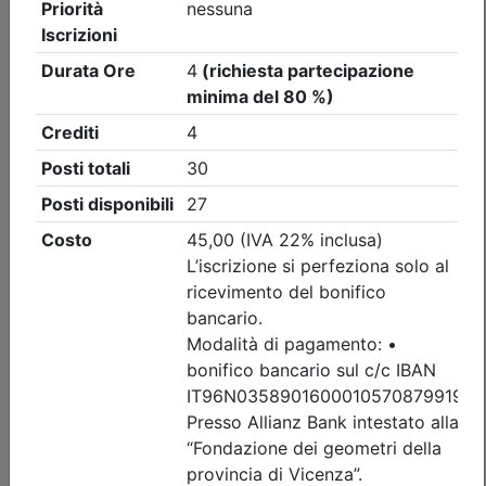
Collegio Geometri e Geometri Laureati della provincia di
Vicenza
Sicurezza in quota: responsabilità
normative e pratica DPI III Categoria -
1^ edizione - Valido ai fini
dell'aggiornamento D.Lga.81/08
(edizione 1)
Data:
10/09/2026
Crediti:
4 cfp
Durata:
4 ore
Iscrizioni:
dal 30/07/2026 al 04/09/2026
Tipologia:
corso
Priorità iscrizioni
Allegati
Note
nessuna