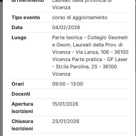
Criteri di ricerca applicati:
- Tipo Ordine/collegio:
Geometri
- Ordine:
Vicenza
- Eventi in programma dal
6/8/2026
iCal
Feed RSS
Dettagli evento
A pagamento