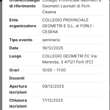
Criteri di ricerca applicati:
- Tipo Ordine/collegio:
Geometri
- Ordine:
Forlì-
Cesena
- Eventi in programma dal
9/8/2026
Precedente
1
Successiva
Nessun risultato per i parametri inseriti
Esito della ricerca eventi formativi