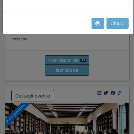
Durata:
4 ore
Iscrizioni:
dal 30/07/2026 al 22/09/2026
Tipologia:
seminario
Chiudi
Priorità iscrizioni
Allegati
Note
nessuna
Posti disponibili:
47
Iscrizione
Dettagli evento
A pagamento