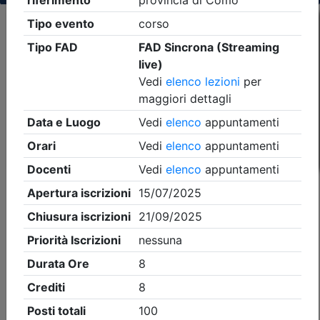
Criteri di ricerca applicati:
- Tipo Ordine/collegio:
Ingegneri
- Ordine:
Como
- Eventi in programma dal
9/8/2026
iCal
Feed RSS
Dettagli evento
A pagamento