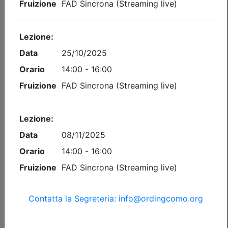
Iscrizione
Dettagli evento
A pagamento
Ordine degli Ingegneri della provincia di Como
IL REGIME DELLE DISTANZE IN EDILIZIA
Data:
24/09/2026
Crediti:
4 cfp