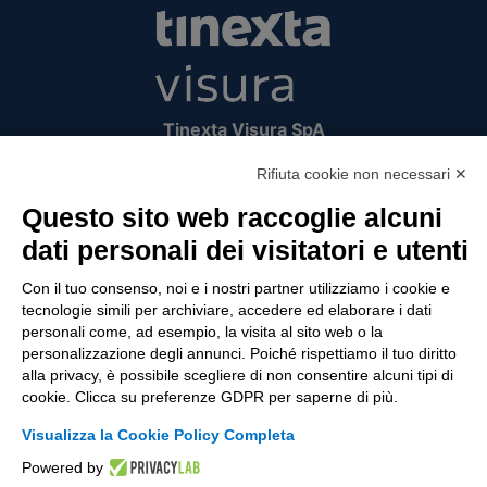
Tinexta Visura SpA
Piazzale Flaminio 1/b, 00196 Roma, Italia
Rifiuta cookie non necessari ✕
Società con Socio Unico
Società soggetta alla direzione e coordinamento
Questo sito web raccoglie alcuni
di Tinexta SpA
dati personali dei visitatori e utenti
P.IVA 05338771008 REA n. 877679
Con il tuo consenso, noi e i nostri partner utilizziamo i cookie e
tecnologie simili per archiviare, accedere ed elaborare i dati
personali come, ad esempio, la visita al sito web o la
UTILITÀ
personalizzazione degli annunci. Poiché rispettiamo il tuo diritto
alla privacy, è possibile scegliere di non consentire alcuni tipi di
Recupero Password
cookie. Clicca su preferenze GDPR per saperne di più.
Verifica attestato di presenza
Visualizza la Cookie Policy Completa
POLICIES AND TERMS
Powered by