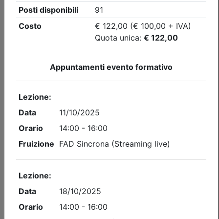
Ordine degli Ingegneri della provincia di Como
CORSO DI AGGIORNAMENTO
PREVENZIONE INCENDI. FIRE
INVESTIGATION
Date:
dal
21/09/2026
al
29/09/2026
Crediti:
8 cfp
DL.139-06 DM.5-8-2011
Durata:
8 ore
FAD Streaming
Iscrizioni:
dal 31/07/2026 al 17/09/2026
Tipologia:
corso di aggiornamento obbligatorio
Priorità iscrizioni
Allegati
Note
nessuna
Posti disponibili:
96