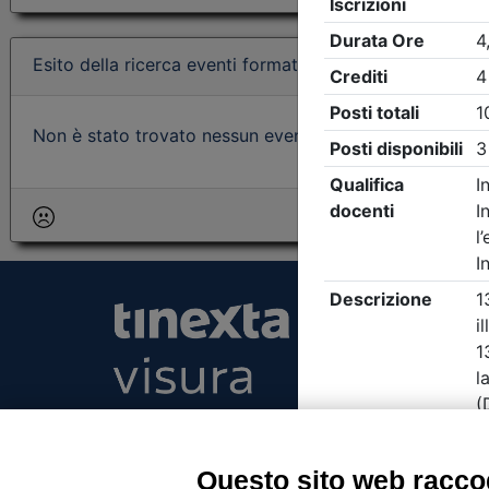
Esito della ricerca eventi formativi
Non è stato trovato nessun evento formativo con i param
Tinexta Visura SpA
Piazzale Flaminio 1/b, 00196 Roma, Italia Soc
Unico
Questo sito web raccog