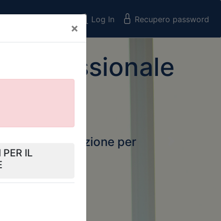
Registrati
Log In
Recupero password
×
 Professionale
rtale della formazione per
Next
 e Collegi
ssionali