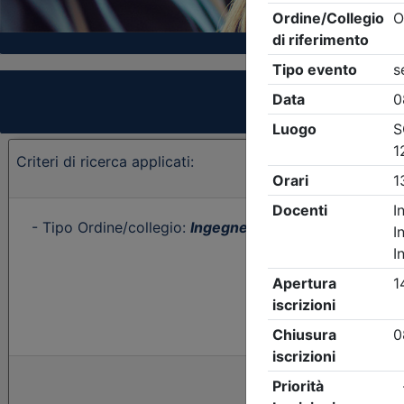
Criteri di ricerca applicati:
- Tipo Ordine/collegio:
Ingegneri
- Ordine:
Forlì-Cese