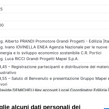
etri di ricerca utilizzati
UTILITÀ
Recupero Password
Verifica attestato d
POLICIES AND TER
ietà con Socio
Informativa cookie
lie alcuni dati personali dei