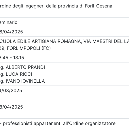
Clicca qui - espandi la sezione dei filtri ricerca eventi
na
- Eventi in programma dal
9/8/2026
Precedente
1
Successiva
Nessun risultato per i parametri inseriti