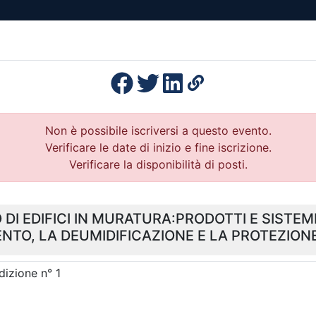
esenza
Formazione
Continua
Il po
Ordini
Profe