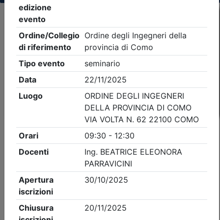
Criteri di ricerca applicati:
- Tipo Ordine/collegio:
Ingegneri
- Ordine:
Como
- Eventi in programma dal
10/8/2026
iCal
Feed RSS
Dettagli evento
A pagamento