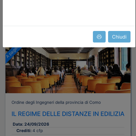
Iscrizione
Dettagli evento
Chiudi
A pagamento
Ordine degli Ingegneri della provincia di Como
IL REGIME DELLE DISTANZE IN EDILIZIA
Data:
24/09/2026
Crediti:
4 cfp