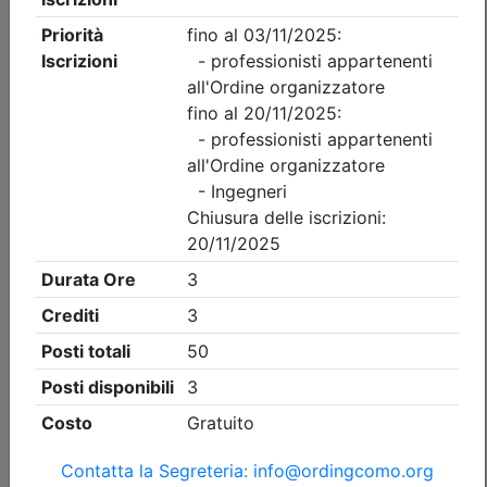
Ordine degli Ingegneri della provincia di Como
CORSO DI AGGIORNAMENTO
PREVENZIONE INCENDI. FIRE
INVESTIGATION
Date:
dal
21/09/2026
al
29/09/2026
Crediti:
8 cfp
DL.139-06 DM.5-8-2011
Durata:
8 ore
FAD Streaming
Iscrizioni:
dal 31/07/2026 al 17/09/2026
Tipologia:
corso di aggiornamento obbligatorio
Priorità iscrizioni
Allegati
Note
nessuna
Posti disponibili:
96