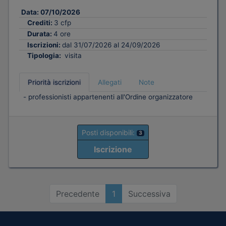
Data:
07/10/2026
Crediti:
3 cfp
Durata:
4 ore
Iscrizioni:
dal 31/07/2026 al 24/09/2026
Tipologia:
visita
Priorità iscrizioni
Allegati
Note
- professionisti appartenenti all'Ordine organizzatore
Posti disponibili:
3
Iscrizione
Precedente
1
Successiva