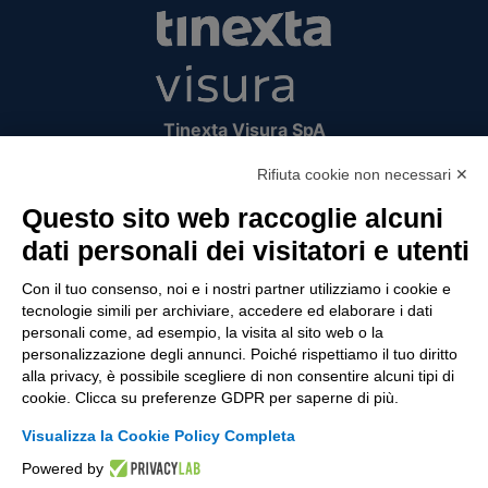
Tinexta Visura SpA
Piazzale Flaminio 1/b, 00196 Roma, Italia
Rifiuta cookie non necessari ✕
Società con Socio Unico
Società soggetta alla direzione e coordinamento
Questo sito web raccoglie alcuni
di Tinexta SpA
dati personali dei visitatori e utenti
P.IVA 05338771008 REA n. 877679
Con il tuo consenso, noi e i nostri partner utilizziamo i cookie e
tecnologie simili per archiviare, accedere ed elaborare i dati
personali come, ad esempio, la visita al sito web o la
UTILITÀ
personalizzazione degli annunci. Poiché rispettiamo il tuo diritto
alla privacy, è possibile scegliere di non consentire alcuni tipi di
Recupero Password
cookie. Clicca su preferenze GDPR per saperne di più.
Verifica attestato di presenza
Visualizza la Cookie Policy Completa
POLICIES AND TERMS
Powered by