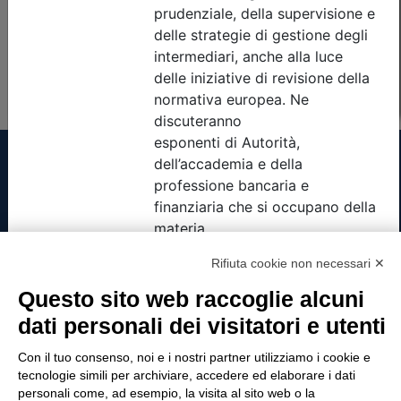
Non è stato trovato nessun evento formativo con i
parametri di ricerca utilizzati
Tinexta Visura SpA
Rifiuta cookie non necessari ✕
Piazzale Flaminio 1/b, 00196 Roma, Italia
Questo sito web raccoglie alcuni
Società con Socio Unico
dati personali dei visitatori e utenti
Società soggetta alla direzione e coordinamento
di Tinexta SpA
Con il tuo consenso, noi e i nostri partner utilizziamo i cookie e
P.IVA 05338771008 REA n. 877679
tecnologie simili per archiviare, accedere ed elaborare i dati
personali come, ad esempio, la visita al sito web o la