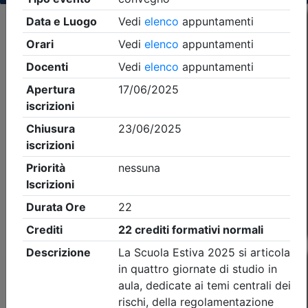
Criteri di ricerca applicati:
- Tipo Ordine/collegio:
Dott. Comm. E.C.
- Ordine:
Cagliari
- Eventi in programma dal
10/8/2026
Precedente
1
Successiva
Nessun risultato per i parametri inseriti
Esito della ricerca eventi formativi