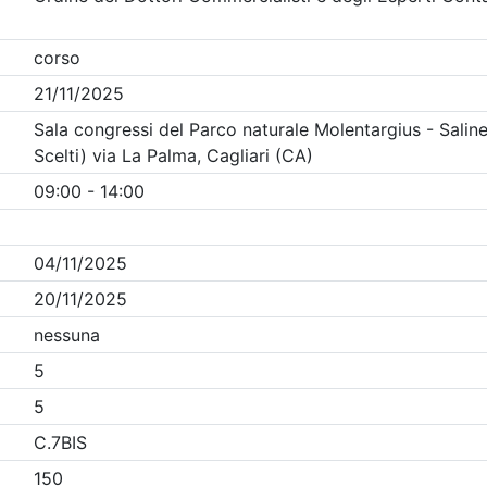
Clicca qui - espandi la sezione dei filtri ricerca eventi
liari
- Eventi in programma dal
8/8/2026
Precedente
1
Successiva
Nessun risultato per i parametri inseriti