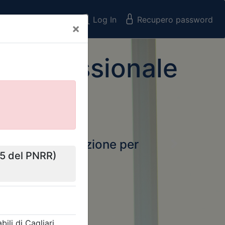
Registrati
Log In
Recupero password
×
 Professionale
rtale della formazione per
Next
 e Collegi
ssionali