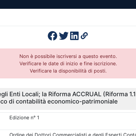
esenza
Formazione
Continua
Il po
Ordini
Profe