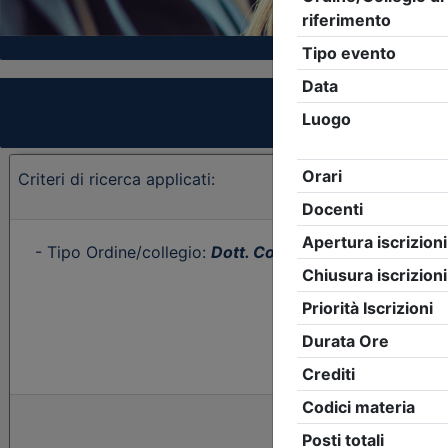
Criteri di ricerca applicati:
- Tipo Ordine/collegio:
Dott. Comm. E.C.
- Ordine:
Cag