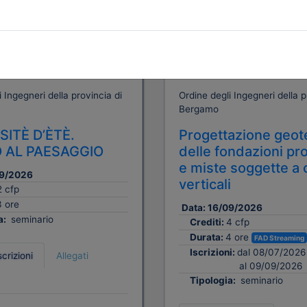
A pagamento
 Ingegneri della provincia di
Ordine degli Ingegneri della p
Bergamo
SITÈ D’ÈTÈ.
Progettazione geot
O AL PAESAGGIO
delle fondazioni pr
e miste soggette a 
9/2026
verticali
2 cfp
3 ore
Data:
16/09/2026
a:
seminario
Crediti:
4 cfp
Durata:
4 ore
FAD Streaming
Iscrizioni:
dal 08/07/2026
scrizioni
Allegati
al 09/09/2026
Tipologia:
seminario