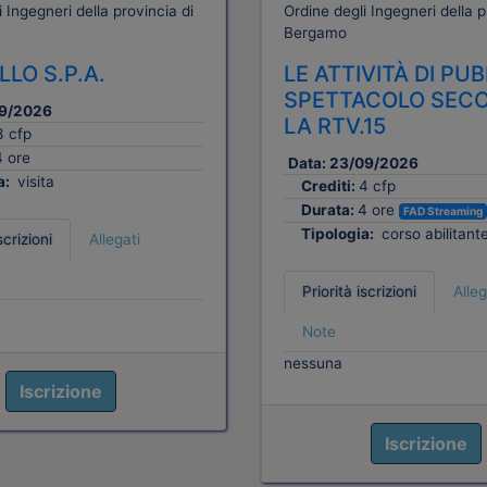
 Ingegneri della provincia di
Ordine degli Ingegneri della p
Bergamo
LO S.P.A.
LE ATTIVITÀ DI PU
SPETTACOLO SEC
9/2026
LA RTV.15
3 cfp
4 ore
Data:
23/09/2026
a:
visita
Crediti:
4 cfp
Durata:
4 ore
FAD Streaming
Tipologia:
corso abilitant
scrizioni
Allegati
Priorità iscrizioni
Alleg
Note
nessuna
Iscrizione
Iscrizione