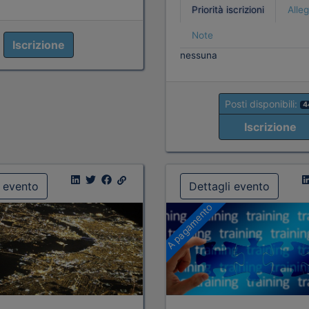
Priorità iscrizioni
Alleg
Note
Iscrizione
nessuna
Posti disponibili:
4
Iscrizione
i evento
Dettagli evento
A pagamento