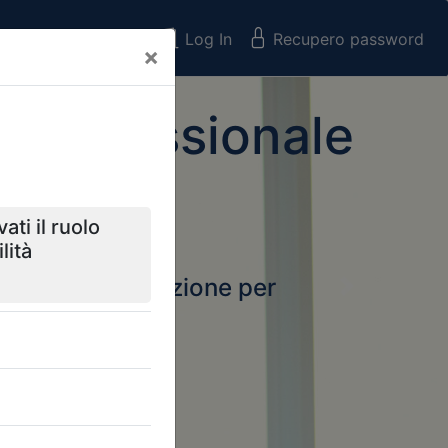
Registrati
Log In
Recupero password
×
 Professionale
rtale della formazione per
Next
 e Collegi
ssionali