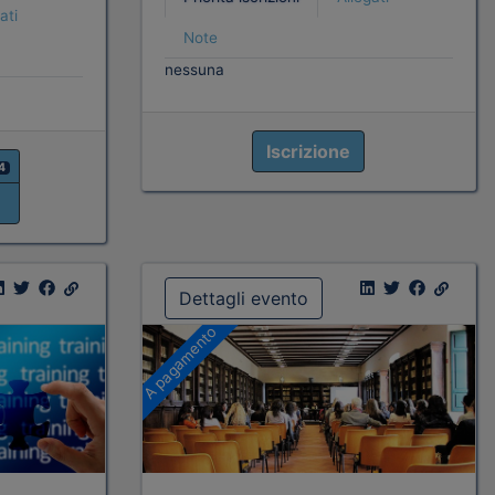
ati
Note
nessuna
Iscrizione
4
Dettagli evento
A pagamento