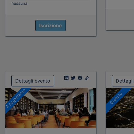
nessuna
Iscrizione
Dettagli evento
Dettagl
A pagamento
Gratuito