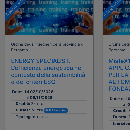
A pagamento
A pagamento
Ordine degli Ingegneri della provincia di
Ordine degli
Bergamo
Bergamo
ENERGY SPECIALIST.
MisteX
L’efficienza energetica nel
APPLIC
contesto della sostenibilità
PER LA
e dei criteri ESG
AUTOMA
FONDAZ
Date:
dal
02/10/2026
al
06/11/2026
Date:
dal
0
Crediti:
24 cfp
al
0
Durata:
24 ore
Crediti:
FAD Streaming
Tipologia:
corso
Durata:
Iscrizion