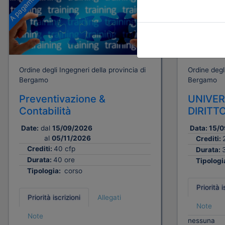
A pagamento
Gratuito
Ordine degli Ingegneri della provincia di
Ordine degli
Bergamo
Bergamo
Preventivazione &
UNIVER
Contabilità
DIRITT
Date:
dal
15/09/2026
Data:
15/0
al
05/11/2026
Crediti:
Crediti:
40 cfp
Durata:
Durata:
40 ore
Tipologi
Tipologia:
corso
Priorità i
Priorità iscrizioni
Allegati
Note
Note
nessuna