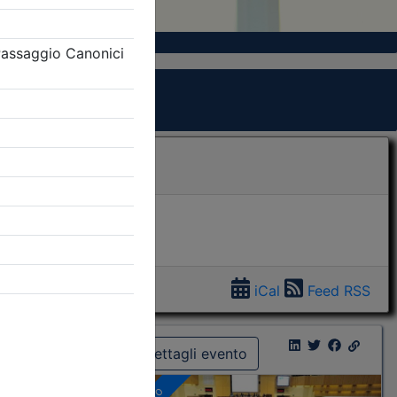
iCal
Feed RSS
Dettagli evento