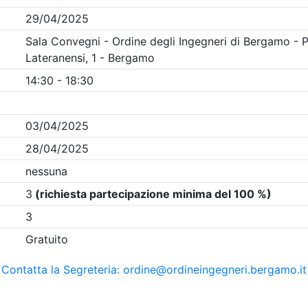
Clicca qui - espandi la sezione dei filtri ricerca eventi
 Eventi in programma dal
8/8/2026
i evento
Dettagli evento