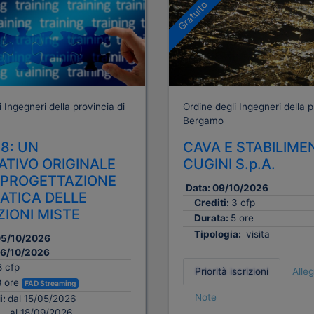
Gratuito
 Ingegneri della provincia di
Ordine degli Ingegneri della p
Bergamo
18: UN
CAVA E STABILIME
ATIVO ORIGINALE
CUGINI S.p.A.
 PROGETTAZIONE
Data:
09/10/2026
TICA DELLE
Crediti:
3 cfp
IONI MISTE
Durata:
5 ore
Tipologia:
visita
5/10/2026
6/10/2026
8 cfp
Priorità iscrizioni
Alleg
8 ore
FAD Streaming
Note
i:
dal 15/05/2026
al 18/09/2026