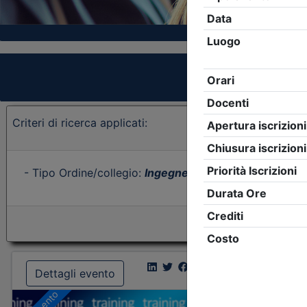
Criteri di ricerca applicati:
- Tipo Ordine/collegio:
Ingegneri
- Ordine:
Bergamo
-
Dettagli evento
Dettagl