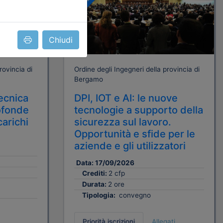
Gratuito
Chiudi
rovincia di
Ordine degli Ingegneri della provincia di
Bergamo
ecnica
DPI, IOT e AI: le nuove
ofonde
tecnologie a supporto della
carichi
sicurezza sul lavoro.
Opportunità e sfide per le
aziende e gli utilizzatori
Data:
17/09/2026
Crediti:
2 cfp
Durata:
2 ore
Tipologia:
convegno
Priorità iscrizioni
Allegati