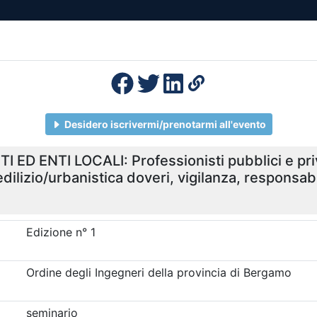
esenza
Formazione
Continua
Il po
Ordini
Profe