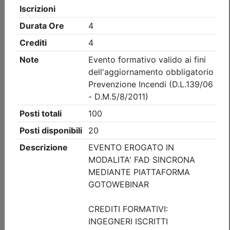
Ordine degli Ingegneri della provincia di Como
CORSO DI AGGIORNAMENTO
PREVENZIONE INCENDI. FIRE
INVESTIGATION
Date:
dal
21/09/2026
al
29/09/2026
Crediti:
8 cfp
DL.139-06 DM.5-8-2011
Durata:
8 ore
FAD Streaming
Iscrizioni:
dal 31/07/2026 al 17/09/2026
Tipologia:
corso di aggiornamento obbligatorio
Priorità iscrizioni
Allegati
Note
nessuna
Posti disponibili:
96