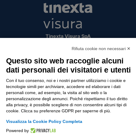
Tinexta Visura SpA
Piazzale Flaminio 1/b, 00196 Roma, Italia
Rifiuta cookie non necessari ✕
Società con Socio Unico
Società soggetta alla direzione e coordinamento
Questo sito web raccoglie alcuni
di Tinexta SpA
dati personali dei visitatori e utenti
P.IVA 05338771008 REA n. 877679
Con il tuo consenso, noi e i nostri partner utilizziamo i cookie e
tecnologie simili per archiviare, accedere ed elaborare i dati
personali come, ad esempio, la visita al sito web o la
UTILITÀ
personalizzazione degli annunci. Poiché rispettiamo il tuo diritto
alla privacy, è possibile scegliere di non consentire alcuni tipi di
Recupero Password
cookie. Clicca su preferenze GDPR per saperne di più.
Verifica attestato di presenza
Visualizza la Cookie Policy Completa
POLICIES AND TERMS
Powered by