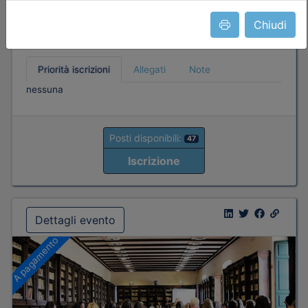
Durata:
4 ore
Iscrizioni:
dal 30/07/2026 al 22/09/2026
Chiudi
Tipologia:
seminario
Priorità iscrizioni
Allegati
Note
nessuna
Posti disponibili:
47
Iscrizione
Dettagli evento
A pagamento