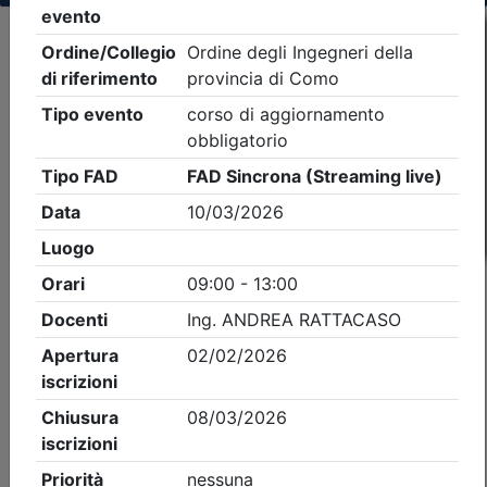
Criteri di ricerca applicati:
- Tipo Ordine/collegio:
Ingegneri
- Ordine:
Como
- Eventi in programma dal
9/8/2026
iCal
Feed RSS
Dettagli evento
A pagamento