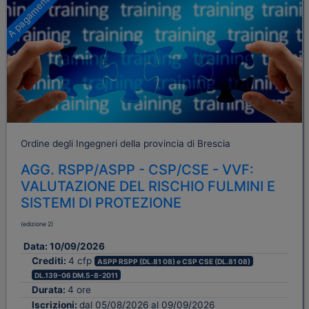
A pagamento
Ordine degli Ingegneri della provincia di Brescia
AGG. RSPP/ASPP - CSP/CSE - VVF:
VALUTAZIONE DEL RISCHIO FULMINI E
SISTEMI DI PROTEZIONE
(edizione 2)
Data:
10/09/2026
Crediti:
4 cfp
ASPP RSPP (DL.81 08) e CSP CSE (DL.81 08)
DL.139-06 DM.5-8-2011
Durata:
4 ore
Iscrizioni:
dal 05/08/2026 al 09/09/2026