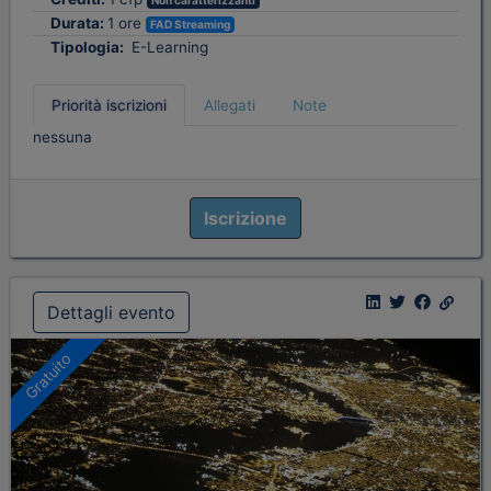
Non caratterizzanti
Durata:
1 ore
FAD Streaming
Tipologia:
E-Learning
Priorità iscrizioni
Allegati
Note
nessuna
Iscrizione
Dettagli evento
Gratuito