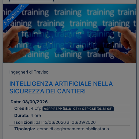
A pagamento
Ingegneri di Treviso
INTELLIGENZA ARTIFICIALE NELLA
SICUREZZA DEI CANTIERI
Data:
08/09/2026
Crediti:
4 cfp
ASPP RSPP (DL.81 08) e CSP CSE (DL.81 08)
Durata:
4 ore
Iscrizioni:
dal 15/06/2026 al 06/09/2026
Tipologia:
corso di aggiornamento obbligatorio