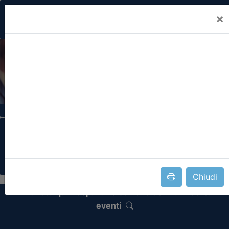
×
Previous
Nex
Formazione Professionale Continua
Il portale della formazione per Ordini e
Collegi Professionali
Chiudi
Clicca qui - espandi la sezione dei filtri ricerca
eventi