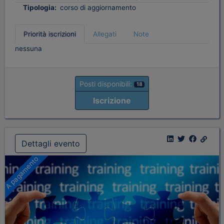
Tipologia:
corso di aggiornamento
Priorità iscrizioni
Allegati
Note
nessuna
Posti disponibili:
18
Iscrizione
Dettagli evento
A pagamento