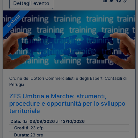
Dettagli evento
Gratuito
Ordine dei Dottori Commercialisti e degli Esperti Contabili di
Perugia
ZES Umbria e Marche: strumenti,
procedure e opportunità per lo sviluppo
territoriale
Date:
dal
03/09/2026
al
13/10/2026
Crediti:
23 cfp
Durata:
23 ore