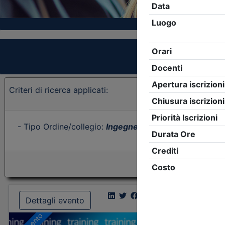
Criteri di ricerca applicati:
- Tipo Ordine/collegio:
Ingegneri
- Ordine:
Bergamo
-
Dettagli evento
Dettagl