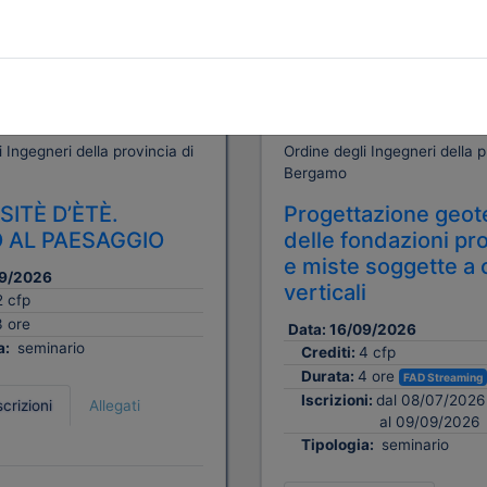
A pagamento
 Ingegneri della provincia di
Ordine degli Ingegneri della p
Bergamo
SITÈ D’ÈTÈ.
Progettazione geot
O AL PAESAGGIO
delle fondazioni pr
e miste soggette a 
9/2026
verticali
2 cfp
3 ore
Data:
16/09/2026
a:
seminario
Crediti:
4 cfp
Durata:
4 ore
FAD Streaming
Iscrizioni:
dal 08/07/2026
scrizioni
Allegati
al 09/09/2026
Tipologia:
seminario