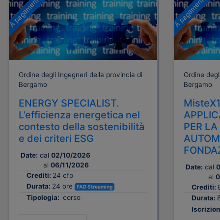
A pagamento
A pagamento
Ordine degli Ingegneri della provincia di
Ordine degli
Bergamo
Bergamo
ENERGY SPECIALIST.
MisteX
L’efficienza energetica nel
APPLIC
contesto della sostenibilità
PER LA
e dei criteri ESG
AUTOMA
FONDAZ
Date:
dal
02/10/2026
al
06/11/2026
Date:
dal
0
Crediti:
24 cfp
al
0
Durata:
24 ore
Crediti:
FAD Streaming
Tipologia:
corso
Durata:
Iscrizion