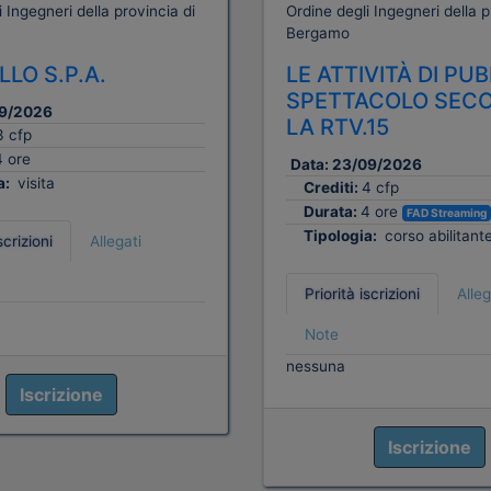
 Ingegneri della provincia di
Ordine degli Ingegneri della p
Bergamo
LO S.P.A.
LE ATTIVITÀ DI PU
SPETTACOLO SEC
9/2026
LA RTV.15
3 cfp
4 ore
Data:
23/09/2026
a:
visita
Crediti:
4 cfp
Durata:
4 ore
FAD Streaming
Tipologia:
corso abilitant
scrizioni
Allegati
Priorità iscrizioni
Alleg
Note
nessuna
Iscrizione
Iscrizione