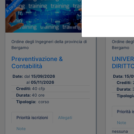
A pagamento
Gratuito
Ordine degli Ingegneri della provincia di
Ordine degli
Bergamo
Bergamo
Preventivazione &
UNIVER
Contabilità
DIRITT
Date:
dal
15/09/2026
Data:
15/0
al
05/11/2026
Crediti:
Crediti:
40 cfp
Durata:
Durata:
40 ore
Tipologi
Tipologia:
corso
Priorità i
Priorità iscrizioni
Allegati
Note
Note
nessuna