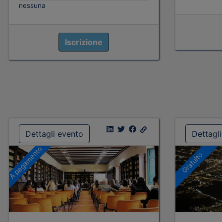
nessuna
Iscrizione
Dettagli evento
Dettagl
A pagamento
Gratuito