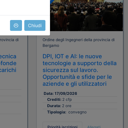
Gratuito
Chiudi
rovincia di
Ordine degli Ingegneri della provincia di
Bergamo
ecnica
DPI, IOT e AI: le nuove
ofonde
tecnologie a supporto della
carichi
sicurezza sul lavoro.
Opportunità e sfide per le
aziende e gli utilizzatori
Data:
17/09/2026
Crediti:
2 cfp
Durata:
2 ore
Tipologia:
convegno
Priorità iscrizioni
Allegati