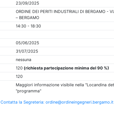
Clicca qui - espandi la sezione dei filtri ricerca eventi
 Eventi in programma dal
6/8/2026
i evento
Dettagli evento