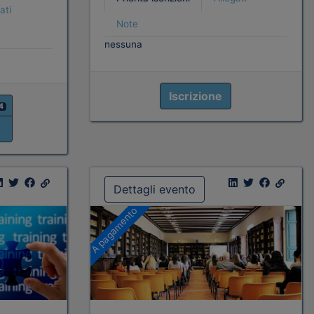
ati
Note
nessuna
Iscrizione
4
Dettagli evento
A pagamento