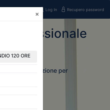
Registrati
Log In
Recupero password
×
 Professionale
rtale della formazione per
Next
 e Collegi
ssionali