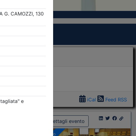
iCal
Feed RSS
Dettagli evento