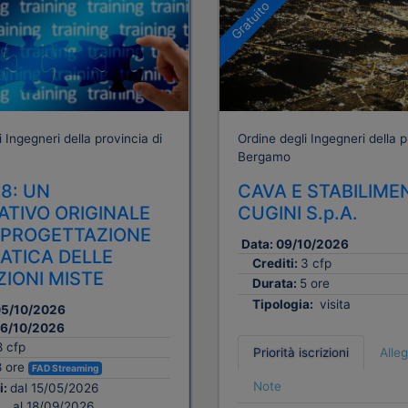
Gratuito
 Ingegneri della provincia di
Ordine degli Ingegneri della p
Bergamo
18: UN
CAVA E STABILIME
ATIVO ORIGINALE
CUGINI S.p.A.
 PROGETTAZIONE
Data:
09/10/2026
TICA DELLE
Crediti:
3 cfp
IONI MISTE
Durata:
5 ore
Tipologia:
visita
5/10/2026
6/10/2026
8 cfp
Priorità iscrizioni
Alleg
8 ore
FAD Streaming
Note
i:
dal 15/05/2026
al 18/09/2026