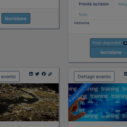
Priorità iscrizioni
Alleg
Note
Iscrizione
nessuna
Posti disponibili:
4
Iscrizione
i evento
Dettagli evento
A pagamento