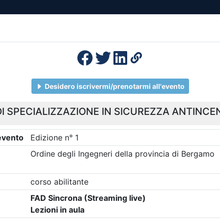
esenza
Formazione
Continua
Il po
Ordini
Profe