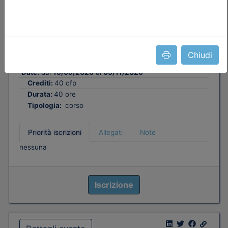
Ordine degli Ingegneri della provincia di Bergamo
Preventivazione & Contabilità
Chiudi
Date:
dal
15/09/2026
al
05/11/2026
Crediti:
40 cfp
Durata:
40 ore
Tipologia:
corso
Priorità iscrizioni
Allegati
Note
nessuna
Iscrizione