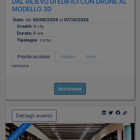
DAL RILIEVO DI EDIFICI CON DRONE AL
MODELLO 3D
Date:
dal
30/09/2026
al
07/10/2026
Crediti:
8 cfp
Durata:
8 ore
Tipologia:
corso
Priorità iscrizioni
Allegati
Note
nessuna
Iscrizione
Dettagli evento
A pagamento