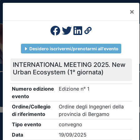
×
Previous
Nex
Formazione Professionale Continua
Il portale della formazione per Ordini e
Collegi Professionali
Clicca qui - espandi la sezione dei filtri ricerca
eventi