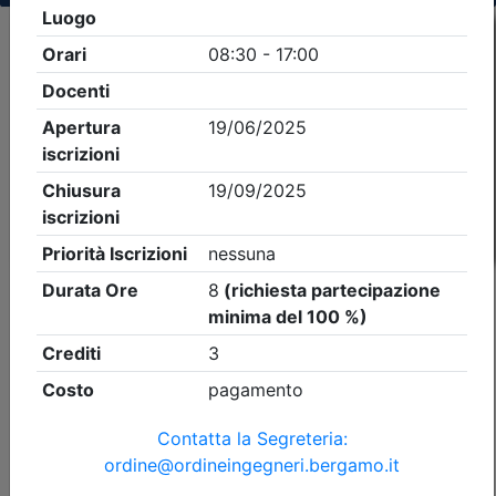
Criteri di ricerca applicati:
- Tipo Ordine/collegio:
Ingegneri
- Ordine:
Bergamo
- Eventi in programma dal
10/8/2026
iCal
Feed RSS
Dettagli evento
A pagamento