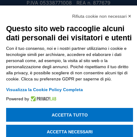
P.IVA 05338771008 REA n. 877679
Rifiuta cookie non necessari ✕
UTILITÀ
Questo sito web raccoglie alcuni
dati personali dei visitatori e utenti
Recupero Password
Verifica attestato di presenza
Con il tuo consenso, noi e i nostri partner utilizziamo i cookie e
tecnologie simili per archiviare, accedere ed elaborare i dati
POLICIES AND TERMS
personali come, ad esempio, la visita al sito web o la
personalizzazione degli annunci. Poiché rispettiamo il tuo diritto
Informativa cookie
alla privacy, è possibile scegliere di non consentire alcuni tipi di
cookie. Clicca su preferenze GDPR per saperne di più.
Visualizza la Cookie Policy Completa
© 2003 - 2026 Tinexta Visura S.p.A.
Visura.it
Powered by
ACCETTA TUTTO
ACCETTA NECESSARI