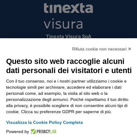
Tinexta Visura SpA
Piazzale Flaminio 1/b, 00196 Roma, Italia
Rifiuta cookie non necessari ✕
Società con Socio Unico
Società soggetta alla direzione e coordinamento
Questo sito web raccoglie alcuni
di Tinexta SpA
dati personali dei visitatori e utenti
P.IVA 05338771008 REA n. 877679
Con il tuo consenso, noi e i nostri partner utilizziamo i cookie e
tecnologie simili per archiviare, accedere ed elaborare i dati
personali come, ad esempio, la visita al sito web o la
UTILITÀ
personalizzazione degli annunci. Poiché rispettiamo il tuo diritto
alla privacy, è possibile scegliere di non consentire alcuni tipi di
Recupero Password
cookie. Clicca su preferenze GDPR per saperne di più.
Verifica attestato di presenza
Visualizza la Cookie Policy Completa
POLICIES AND TERMS
Powered by