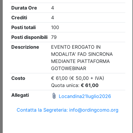
Ordine degli Ingegneri della provincia di Como
CORSO DI AGGIORNAMENTO
PREVENZIONE INCENDI. FIRE
INVESTIGATION
Date:
dal
21/09/2026
al
29/09/2026
Crediti:
8 cfp
DL.139-06 DM.5-8-2011
Durata:
8 ore
FAD Streaming
Iscrizioni:
dal 31/07/2026 al 17/09/2026
Tipologia:
corso di aggiornamento obbligatorio
Priorità iscrizioni
Allegati
Note
nessuna
Posti disponibili:
96