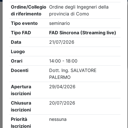
Criteri di ricerca applicati:
- Tipo Ordine/collegio:
Ingegneri
- Ordine:
Como
- Eventi in programma dal
8/8/2026
iCal
Feed RSS
Dettagli evento
A pagamento