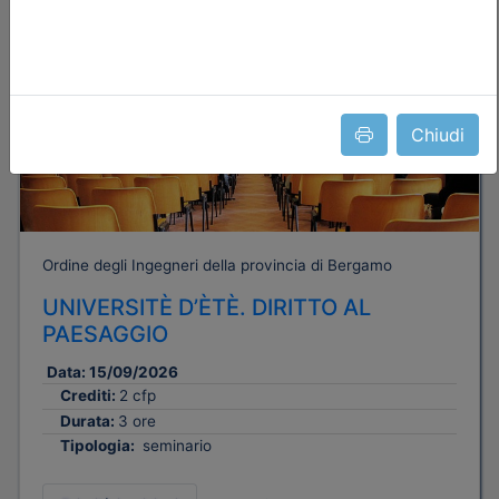
Dettagli evento
Gratuito
Chiudi
Ordine degli Ingegneri della provincia di Bergamo
UNIVERSITÈ D’ÈTÈ. DIRITTO AL
PAESAGGIO
Data:
15/09/2026
Crediti:
2 cfp
Durata:
3 ore
Tipologia:
seminario