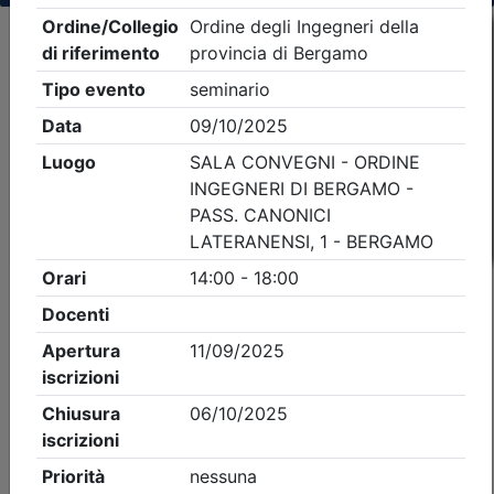
Criteri di ricerca applicati:
- Tipo Ordine/collegio:
Ingegneri
- Ordine:
Bergamo
- Eventi in programma dal
8/8/2026
iCal
Feed RSS
Dettagli evento
A pagamento