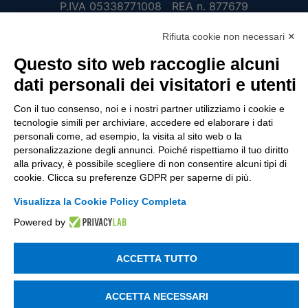
P.IVA 05338771008 REA n. 877679
Rifiuta cookie non necessari ✕
UTILITÀ
Questo sito web raccoglie alcuni
dati personali dei visitatori e utenti
Recupero Password
Verifica attestato di presenza
Con il tuo consenso, noi e i nostri partner utilizziamo i cookie e
tecnologie simili per archiviare, accedere ed elaborare i dati
POLICIES AND TERMS
personali come, ad esempio, la visita al sito web o la
personalizzazione degli annunci. Poiché rispettiamo il tuo diritto
Informativa cookie
alla privacy, è possibile scegliere di non consentire alcuni tipi di
cookie. Clicca su preferenze GDPR per saperne di più.
Visualizza la Cookie Policy Completa
© 2003 - 2026 Tinexta Visura S.p.A.
Visura.it
Powered by
ACCETTA TUTTO
ACCETTA NECESSARI