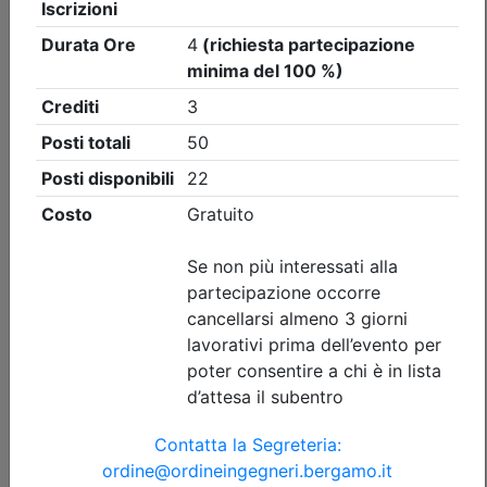
Ordine degli Ingegneri della provincia di Bergamo
Preventivazione & Contabilità
Date:
dal
15/09/2026
al
05/11/2026
Crediti:
40 cfp
Durata:
40 ore
Tipologia:
corso
Priorità iscrizioni
Allegati
Note
nessuna
Iscrizione