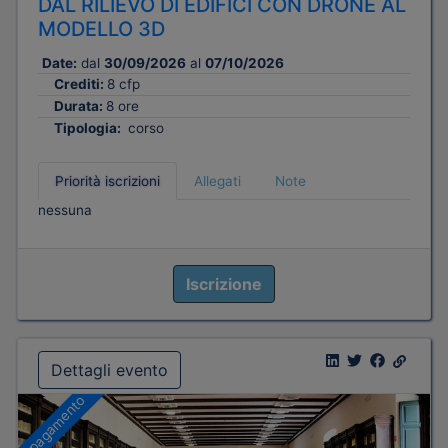
DAL RILIEVO DI EDIFICI CON DRONE AL
MODELLO 3D
Date:
dal
30/09/2026
al
07/10/2026
Crediti:
8 cfp
Durata:
8 ore
Tipologia:
corso
Priorità iscrizioni
Allegati
Note
nessuna
Iscrizione
Dettagli evento
A pagamento