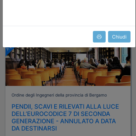
Dettagli evento
A pagamento
Chiudi
Ordine degli Ingegneri della provincia di Bergamo
PENDII, SCAVI E RILEVATI ALLA LUCE
DELL’EUROCODICE 7 DI SECONDA
GENERAZIONE - ANNULATO A DATA
DA DESTINARSI