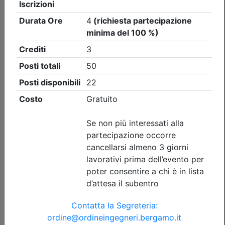
Ordine degli Ingegneri della provincia di Bergamo
BromseX18: VERIFICA DOMINANTE
per PALI/MICROPALI SOTTO SISMA
Date:
dal
19/10/2026
al
20/10/2026
Crediti:
8 cfp
Durata:
8 ore
FAD Streaming
Iscrizioni:
dal 28/05/2026 al 01/10/2026
Tipologia:
corso
Priorità iscrizioni
Allegati
Note
nessuna
Posti disponibili:
22
Iscrizione