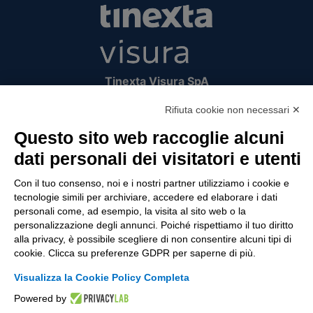
Tinexta Visura SpA
Piazzale Flaminio 1/b, 00196 Roma, Italia
Rifiuta cookie non necessari ✕
Società con Socio Unico
Società soggetta alla direzione e coordinamento
Questo sito web raccoglie alcuni
di Tinexta SpA
dati personali dei visitatori e utenti
P.IVA 05338771008 REA n. 877679
Con il tuo consenso, noi e i nostri partner utilizziamo i cookie e
tecnologie simili per archiviare, accedere ed elaborare i dati
personali come, ad esempio, la visita al sito web o la
UTILITÀ
personalizzazione degli annunci. Poiché rispettiamo il tuo diritto
alla privacy, è possibile scegliere di non consentire alcuni tipi di
Recupero Password
cookie. Clicca su preferenze GDPR per saperne di più.
Verifica attestato di presenza
Visualizza la Cookie Policy Completa
POLICIES AND TERMS
Powered by