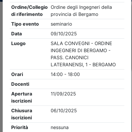
Criteri di ricerca applicati:
- Tipo Ordine/collegio:
Ingegneri
- Ordine:
Bergamo
- Eventi in programma dal
7/8/2026
iCal
Feed RSS
Dettagli evento
A pagamento