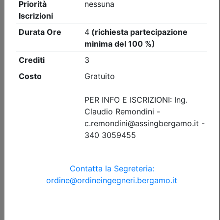
Ordine degli Ingegneri della provincia di Bergamo
Preventivazione & Contabilità
Date:
dal
15/09/2026
al
05/11/2026
Crediti:
40 cfp
Durata:
40 ore
Tipologia:
corso
Priorità iscrizioni
Allegati
Note
nessuna
Iscrizione