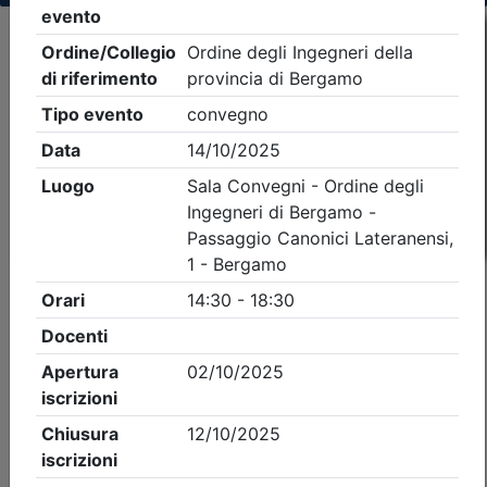
Criteri di ricerca applicati:
- Tipo Ordine/collegio:
Ingegneri
- Ordine:
Bergamo
- Eventi in programma dal
7/8/2026
iCal
Feed RSS
Dettagli evento
A pagamento