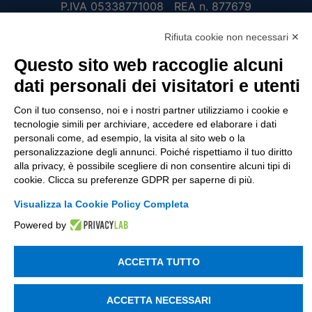
P.IVA 05338771008 REA n. 877679
Rifiuta cookie non necessari ✕
UTILITÀ
Questo sito web raccoglie alcuni
dati personali dei visitatori e utenti
Recupero Password
Verifica attestato di presenza
Con il tuo consenso, noi e i nostri partner utilizziamo i cookie e
tecnologie simili per archiviare, accedere ed elaborare i dati
POLICIES AND TERMS
personali come, ad esempio, la visita al sito web o la
personalizzazione degli annunci. Poiché rispettiamo il tuo diritto
Informativa cookie
alla privacy, è possibile scegliere di non consentire alcuni tipi di
cookie. Clicca su preferenze GDPR per saperne di più.
Visualizza la Cookie Policy Completa
© 2003 - 2026 Tinexta Visura S.p.A.
Visura.it
Powered by
ACCETTA TUTTO
ACCETTA NECESSARI