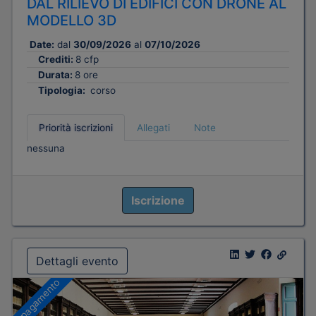
DAL RILIEVO DI EDIFICI CON DRONE AL
MODELLO 3D
Date:
dal
30/09/2026
al
07/10/2026
Crediti:
8 cfp
Durata:
8 ore
Tipologia:
corso
Priorità iscrizioni
Allegati
Note
nessuna
Iscrizione
Dettagli evento
A pagamento