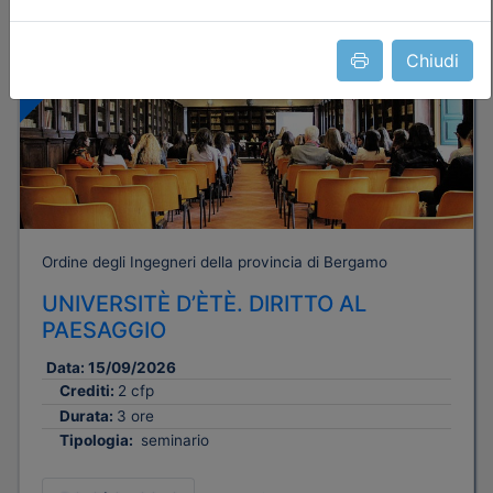
Dettagli evento
Gratuito
Chiudi
Ordine degli Ingegneri della provincia di Bergamo
UNIVERSITÈ D’ÈTÈ. DIRITTO AL
PAESAGGIO
Data:
15/09/2026
Crediti:
2 cfp
Durata:
3 ore
Tipologia:
seminario