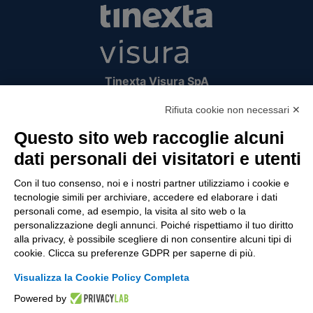
Tinexta Visura SpA
Piazzale Flaminio 1/b, 00196 Roma, Italia
Rifiuta cookie non necessari ✕
Società con Socio Unico
Società soggetta alla direzione e coordinamento
Questo sito web raccoglie alcuni
di Tinexta SpA
dati personali dei visitatori e utenti
P.IVA 05338771008 REA n. 877679
Con il tuo consenso, noi e i nostri partner utilizziamo i cookie e
tecnologie simili per archiviare, accedere ed elaborare i dati
personali come, ad esempio, la visita al sito web o la
UTILITÀ
personalizzazione degli annunci. Poiché rispettiamo il tuo diritto
alla privacy, è possibile scegliere di non consentire alcuni tipi di
Recupero Password
cookie. Clicca su preferenze GDPR per saperne di più.
Verifica attestato di presenza
Visualizza la Cookie Policy Completa
POLICIES AND TERMS
Powered by