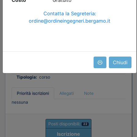
Ordine degli Ingegneri della provincia di Bergamo
BromseX18: VERIFICA DOMINANTE
per PALI/MICROPALI SOTTO SISMA
Date:
dal
19/10/2026
al
20/10/2026
Crediti:
8 cfp
Chiudi
Durata:
8 ore
FAD Streaming
Iscrizioni:
dal 28/05/2026 al 01/10/2026
Tipologia:
corso
Priorità iscrizioni
Allegati
Note
nessuna
Posti disponibili:
22
Iscrizione