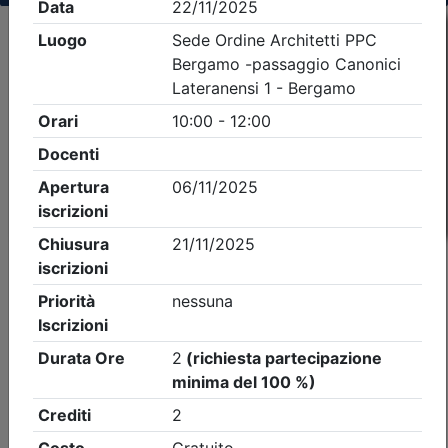
Criteri di ricerca applicati:
- Tipo Ordine/collegio:
Ingegneri
- Ordine:
Bergamo
- Eventi in programma dal
7/8/2026
iCal
Feed RSS
Dettagli evento
A pagamento