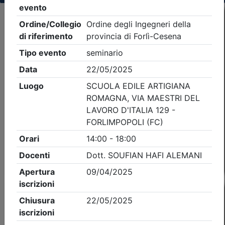
Criteri di ricerca applicati:
- Tipo Ordine/collegio:
Ingegneri
- Ordine:
Forlì-
Cesena
- Eventi in programma dal
7/8/2026
Precedente
1
Successiva
Nessun risultato per i parametri inseriti
Esito della ricerca eventi formativi