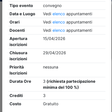
Criteri di ricerca applicati:
- Tipo Ordine/collegio:
Ingegneri
- Ordine:
Bergamo
- Eventi in programma dal
8/8/2026
iCal
Feed RSS
Dettagli evento
A pagamento