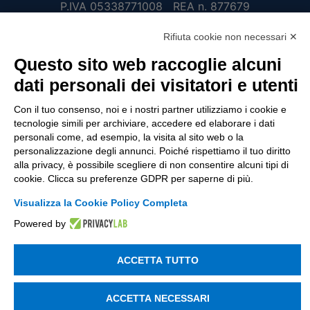
P.IVA 05338771008 REA n. 877679
Rifiuta cookie non necessari ✕
UTILITÀ
Questo sito web raccoglie alcuni
dati personali dei visitatori e utenti
Recupero Password
Verifica attestato di presenza
Con il tuo consenso, noi e i nostri partner utilizziamo i cookie e
tecnologie simili per archiviare, accedere ed elaborare i dati
POLICIES AND TERMS
personali come, ad esempio, la visita al sito web o la
personalizzazione degli annunci. Poiché rispettiamo il tuo diritto
Informativa cookie
alla privacy, è possibile scegliere di non consentire alcuni tipi di
cookie. Clicca su preferenze GDPR per saperne di più.
Visualizza la Cookie Policy Completa
© 2003 - 2026 Tinexta Visura S.p.A.
Visura.it
Powered by
ACCETTA TUTTO
ACCETTA NECESSARI