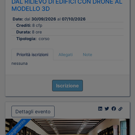
DAL RILIEVO DI EDIFICI CON DRONE AL
MODELLO 3D
Date:
dal
30/09/2026
al
07/10/2026
Crediti:
8 cfp
Durata:
8 ore
Tipologia:
corso
Priorità iscrizioni
Allegati
Note
nessuna
Iscrizione
Dettagli evento
A pagamento