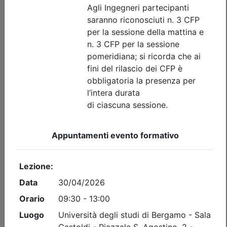
Ordine degli Ingegneri della provincia di Bergamo
Preventivazione & Contabilità
Date:
dal
15/09/2026
al
05/11/2026
Crediti:
40 cfp
Durata:
40 ore
Tipologia:
corso
Priorità iscrizioni
Allegati
Note
nessuna
Iscrizione