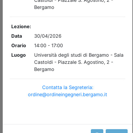
Dettagli evento
Gratuito
Ordine degli Ingegneri della provincia di Bergamo
UNIVERSITÈ D’ÈTÈ. DIRITTO AL
PAESAGGIO
Data:
15/09/2026
Crediti:
2 cfp
Durata:
3 ore
Tipologia:
seminario