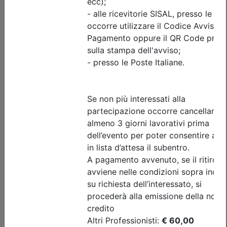
Progettazione geotecnica delle
fondazioni profonde e miste soggette
a carichi verticali
Data:
16/09/2026
Crediti:
4 cfp
Durata:
4 ore
FAD Streaming
Iscrizioni:
dal 08/07/2026 al 09/09/2026
Tipologia:
seminario
Priorità iscrizioni
Allegati
Note
nessuna
Posti disponibili:
44
Iscrizione