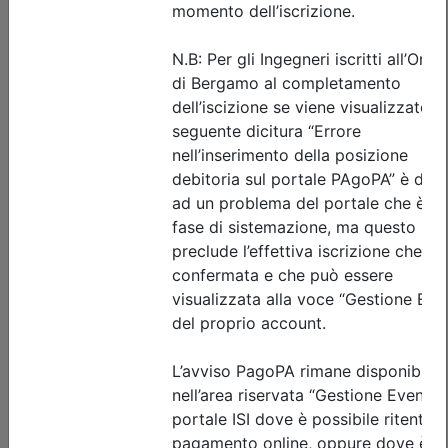
Dettagli evento
Gratuito
Ordine degli Ingegneri della provincia di Bergamo
UNIVERSITÈ D’ÈTÈ. DIRITTO AL
PAESAGGIO
Data:
15/09/2026
Crediti:
2 cfp
Durata:
3 ore
Tipologia:
seminario