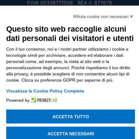
P.IVA 05338771008 REA n. 877679
Rifiuta cookie non necessari ✕
UTILITÀ
Questo sito web raccoglie alcuni
dati personali dei visitatori e utenti
Recupero Password
Verifica attestato di presenza
Con il tuo consenso, noi e i nostri partner utilizziamo i cookie e
tecnologie simili per archiviare, accedere ed elaborare i dati
POLICIES AND TERMS
personali come, ad esempio, la visita al sito web o la
personalizzazione degli annunci. Poiché rispettiamo il tuo diritto
Informativa cookie
alla privacy, è possibile scegliere di non consentire alcuni tipi di
cookie. Clicca su preferenze GDPR per saperne di più.
Visualizza la Cookie Policy Completa
© 2003 - 2026 Tinexta Visura S.p.A.
Visura.it
Powered by
ACCETTA TUTTO
ACCETTA NECESSARI