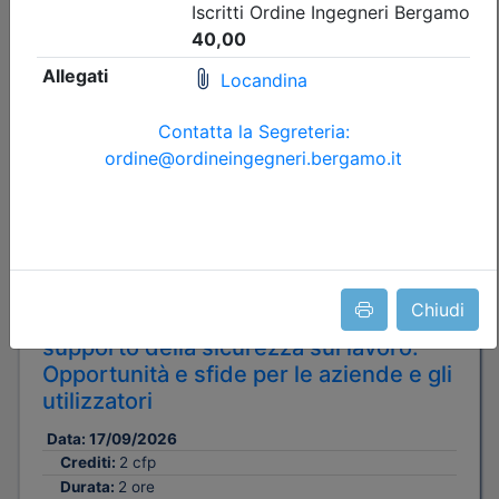
Dettagli evento
Gratuito
Ordine degli Ingegneri della provincia di Bergamo
Chiudi
DPI, IOT e AI: le nuove tecnologie a
supporto della sicurezza sul lavoro.
Opportunità e sfide per le aziende e gli
utilizzatori
Data:
17/09/2026
Crediti:
2 cfp
Durata:
2 ore