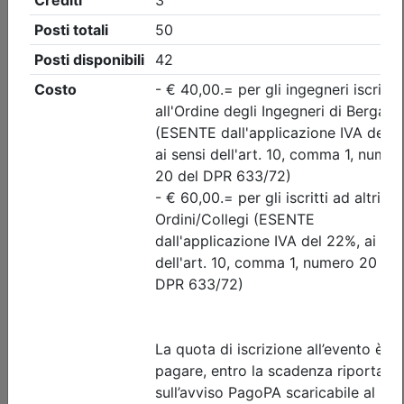
Ordine degli Ingegneri della provincia di Bergamo
Preventivazione & Contabilità
Date:
dal
15/09/2026
al
05/11/2026
Crediti:
40 cfp
Durata:
40 ore
Tipologia:
corso
Priorità iscrizioni
Allegati
Note
nessuna
Iscrizione