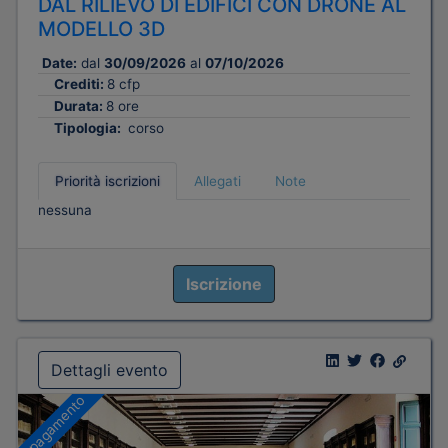
DAL RILIEVO DI EDIFICI CON DRONE AL
MODELLO 3D
Date:
dal
30/09/2026
al
07/10/2026
Crediti:
8 cfp
Durata:
8 ore
Tipologia:
corso
Priorità iscrizioni
Allegati
Note
nessuna
Iscrizione
Dettagli evento
A pagamento