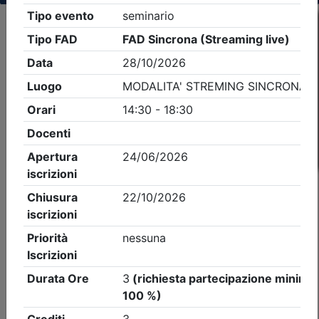
Criteri di ricerca applicati:
- Tipo Ordine/collegio:
Ingegneri
- Ordine:
Bergamo
- Eventi in programma dal
8/8/2026
iCal
Feed RSS
Dettagli evento
A pagamento