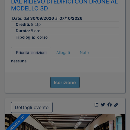
DAL RILIEVO DI EDIFICI CON DRONE AL
MODELLO 3D
Date:
dal
30/09/2026
al
07/10/2026
Crediti:
8 cfp
Durata:
8 ore
Tipologia:
corso
Priorità iscrizioni
Allegati
Note
nessuna
Iscrizione
Dettagli evento
A pagamento