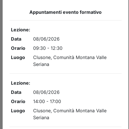
Ordine degli Ingegneri della provincia di Bergamo
Preventivazione & Contabilità
Date:
dal
15/09/2026
al
05/11/2026
Crediti:
40 cfp
Durata:
40 ore
Tipologia:
corso
Priorità iscrizioni
Allegati
Note
nessuna
Iscrizione