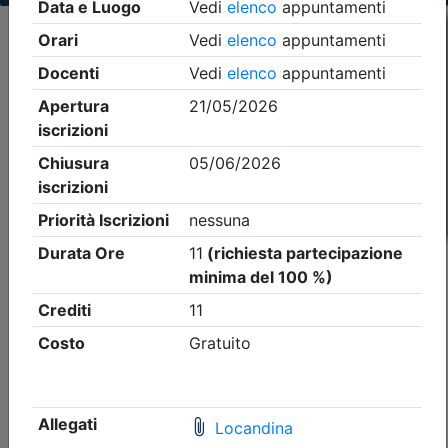
Criteri di ricerca applicati:
- Tipo Ordine/collegio:
Ingegneri
- Ordine:
Bergamo
- Eventi in programma dal
7/8/2026
iCal
Feed RSS
Dettagli evento
A pagamento