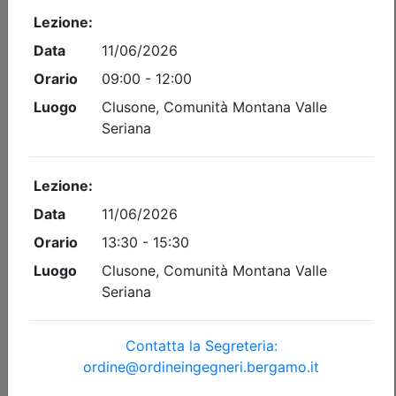
Dettagli evento
Gratuito
Ordine degli Ingegneri della provincia di Bergamo
UNIVERSITÈ D’ÈTÈ. DIRITTO AL
PAESAGGIO
Data:
15/09/2026
Crediti:
2 cfp
Durata:
3 ore
Tipologia:
seminario