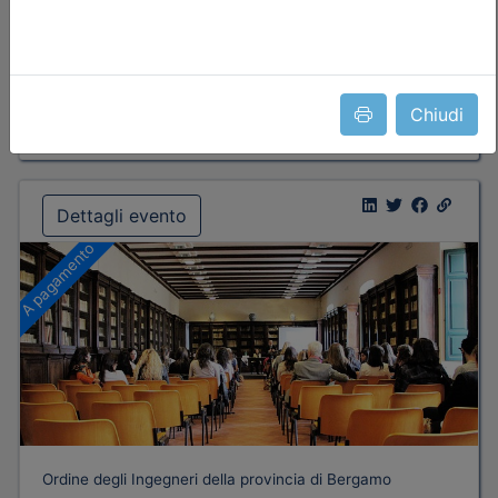
Priorità iscrizioni
Allegati
Note
nessuna
Chiudi
Iscrizione
Dettagli evento
A pagamento
Ordine degli Ingegneri della provincia di Bergamo