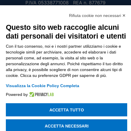
P.IVA 05338771008 REA n. 877679
Rifiuta cookie non necessari ✕
UTILITÀ
Questo sito web raccoglie alcuni
dati personali dei visitatori e utenti
Recupero Password
Verifica attestato di presenza
Con il tuo consenso, noi e i nostri partner utilizziamo i cookie e
tecnologie simili per archiviare, accedere ed elaborare i dati
POLICIES AND TERMS
personali come, ad esempio, la visita al sito web o la
personalizzazione degli annunci. Poiché rispettiamo il tuo diritto
Informativa cookie
alla privacy, è possibile scegliere di non consentire alcuni tipi di
cookie. Clicca su preferenze GDPR per saperne di più.
Visualizza la Cookie Policy Completa
© 2003 - 2026 Tinexta Visura S.p.A.
Visura.it
Powered by
ACCETTA TUTTO
ACCETTA NECESSARI