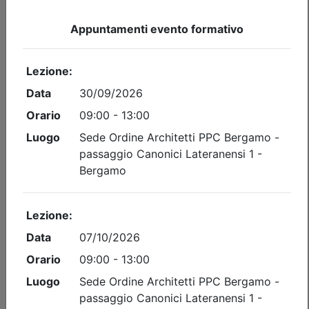
Ordine degli Ingegneri della provincia di Bergamo
Preventivazione & Contabilità
Date:
dal
15/09/2026
al
05/11/2026
Crediti:
40 cfp
Durata:
40 ore
Tipologia:
corso
Priorità iscrizioni
Allegati
Note
nessuna
Iscrizione