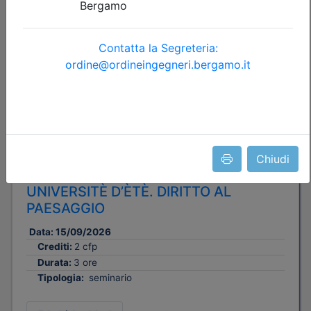
Dettagli evento
Gratuito
Chiudi
Ordine degli Ingegneri della provincia di Bergamo
UNIVERSITÈ D’ÈTÈ. DIRITTO AL
PAESAGGIO
Data:
15/09/2026
Crediti:
2 cfp
Durata:
3 ore
Tipologia:
seminario