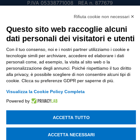
P.IVA 05338771008 REA n. 877679
Rifiuta cookie non necessari ✕
UTILITÀ
Questo sito web raccoglie alcuni
dati personali dei visitatori e utenti
Recupero Password
Verifica attestato di presenza
Con il tuo consenso, noi e i nostri partner utilizziamo i cookie e
tecnologie simili per archiviare, accedere ed elaborare i dati
POLICIES AND TERMS
personali come, ad esempio, la visita al sito web o la
personalizzazione degli annunci. Poiché rispettiamo il tuo diritto
Informativa cookie
alla privacy, è possibile scegliere di non consentire alcuni tipi di
cookie. Clicca su preferenze GDPR per saperne di più.
Visualizza la Cookie Policy Completa
© 2003 - 2026 Tinexta Visura S.p.A.
Visura.it
Powered by
ACCETTA TUTTO
ACCETTA NECESSARI