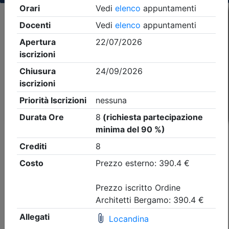
Criteri di ricerca applicati:
- Tipo Ordine/collegio:
Ingegneri
- Ordine:
Bergamo
- Eventi in programma dal
7/8/2026
iCal
Feed RSS
Dettagli evento
A pagamento