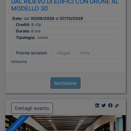
DAL RILIEVO DI EDIFICI CON DRONE AL
MODELLO 3D
Date:
dal
30/09/2026
al
07/10/2026
Crediti:
8 cfp
Durata:
8 ore
Tipologia:
corso
Priorità iscrizioni
Allegati
Note
nessuna
Iscrizione
Dettagli evento
A pagamento