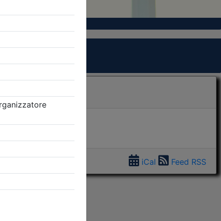
iCal
Feed RSS