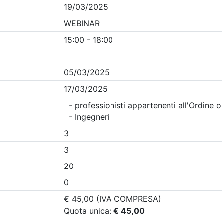
Clicca qui - espandi la sezione dei filtri ricerca eventi
nti in programma dal
7/8/2026
i evento