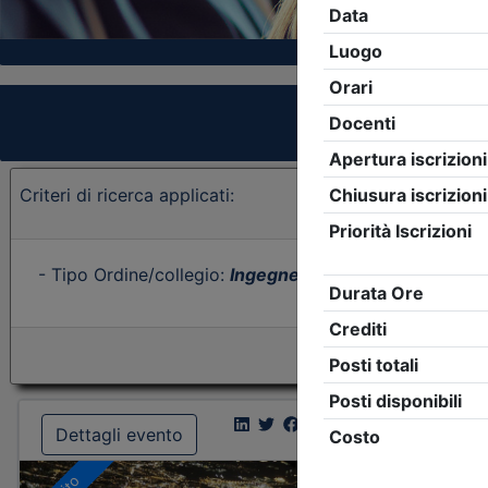
Criteri di ricerca applicati:
- Tipo Ordine/collegio:
Ingegneri
- Ordine:
Pavia
- Eve
Dettagli evento
Dettagl