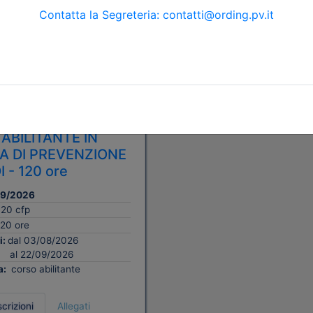
 Ingegneri della provincia di
ABILITANTE IN
A DI PREVENZIONE
 - 120 ore
09/2026
120 cfp
120 ore
i:
dal 03/08/2026
al 22/09/2026
a:
corso abilitante
scrizioni
Allegati