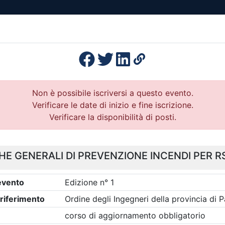
esenza
Formazione
Continua
Il po
Ordini
Profe