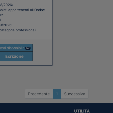
08/2026:
nisti appartenenti all'Ordine
re
i
09/2026:
categorie professionali
osti disponibili:
57
Iscrizione
Precedente
1
Successiva
UTILITÀ