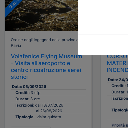
A pagamento
Gratuito
Ordine degli Ingegneri della provincia di
Ordine degli
Pavia
Pavia
Volafenice Flying Museum
CORSO 
- Visita all’aeroporto e
MATERI
centro ricostruzione aerei
INCENDI
storici
Data:
24/
Crediti:
Data:
05/09/2026
Durata:
Crediti:
3 cfp
Iscrizion
Durata:
3 ore
Iscrizioni:
dal 13/07/2026
Tipologi
al 26/08/2026
Tipologia:
visita guidata
Priorità i