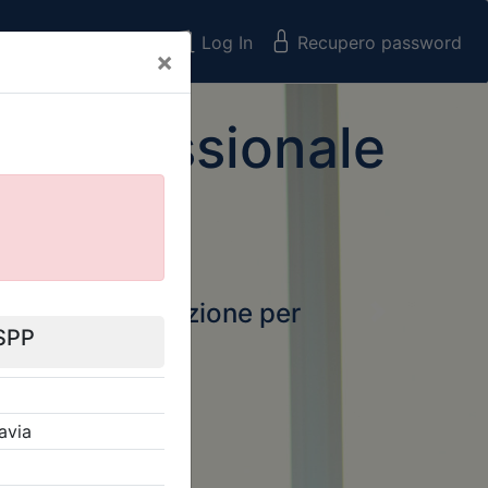
Registrati
Log In
Recupero password
×
 Professionale
rtale della formazione per
Next
 e Collegi
ssionali