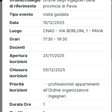
Criteri di ricerca applicati:
- Tipo Ordine/collegio:
Ingegneri
- Ordine:
Pavia
- Eventi in programma dal
8/8/2026
iCal
Feed RSS
Dettagli evento
Gratuito