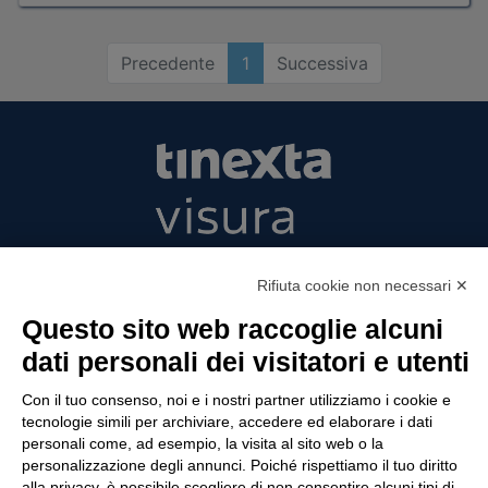
Precedente
1
Successiva
Tinexta Visura SpA
Rifiuta cookie non necessari ✕
Piazzale Flaminio 1/b, 00196 Roma, Italia
Società con Socio Unico
Questo sito web raccoglie alcuni
Società soggetta alla direzione e coordinamento
dati personali dei visitatori e utenti
di Tinexta SpA
P.IVA 05338771008 REA n. 877679
Con il tuo consenso, noi e i nostri partner utilizziamo i cookie e
tecnologie simili per archiviare, accedere ed elaborare i dati
personali come, ad esempio, la visita al sito web o la
personalizzazione degli annunci. Poiché rispettiamo il tuo diritto
UTILITÀ
alla privacy, è possibile scegliere di non consentire alcuni tipi di