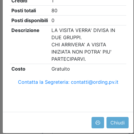
Ordine degli Ingegneri della provincia di Pavia
Volafenice Flying Museum - Visita
all’aeroporto e centro ricostruzione
aerei storici
Data:
05/09/2026
Crediti:
3 cfp
Durata:
3 ore
Iscrizioni:
dal 13/07/2026 al 26/08/2026
Tipologia:
visita guidata
Priorità iscrizioni
Allegati
Note
fino al 29/07/2026:
- professionisti appartenenti all'Ordine organizzatore
- Ingegneri
Chiudi
fino al 26/08/2026:
- Tutte le categorie professionali