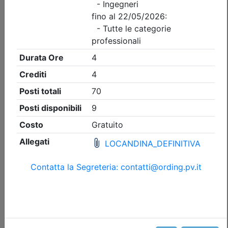
Ordine degli Ingegneri della provincia di Pavia
Volafenice Flying Museum - Visita
all’aeroporto e centro ricostruzione
aerei storici
Data:
05/09/2026
Crediti:
3 cfp
Durata:
3 ore
Iscrizioni:
dal 13/07/2026 al 26/08/2026
Tipologia:
visita guidata
Priorità iscrizioni
Allegati
Note
fino al 29/07/2026:
- professionisti appartenenti all'Ordine organizzatore
- Ingegneri
fino al 26/08/2026:
- Tutte le categorie professionali