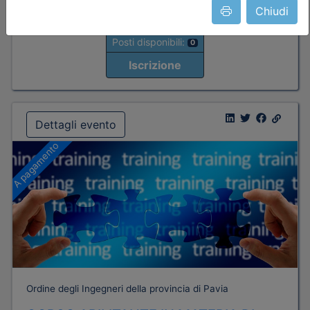
Chiudi
Posti disponibili:
0
Iscrizione
Dettagli evento
A pagamento
Ordine degli Ingegneri della provincia di Pavia