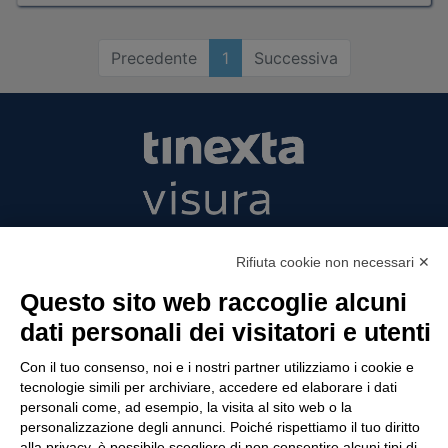
Precedente
1
Successiva
Tinexta Visura SpA
Rifiuta cookie non necessari ✕
Piazzale Flaminio 1/b, 00196 Roma, Italia
Società con Socio Unico
Questo sito web raccoglie alcuni
Società soggetta alla direzione e coordinamento
dati personali dei visitatori e utenti
di Tinexta SpA
P.IVA 05338771008 REA n. 877679
Con il tuo consenso, noi e i nostri partner utilizziamo i cookie e
tecnologie simili per archiviare, accedere ed elaborare i dati
personali come, ad esempio, la visita al sito web o la
personalizzazione degli annunci. Poiché rispettiamo il tuo diritto
UTILITÀ
alla privacy, è possibile scegliere di non consentire alcuni tipi di