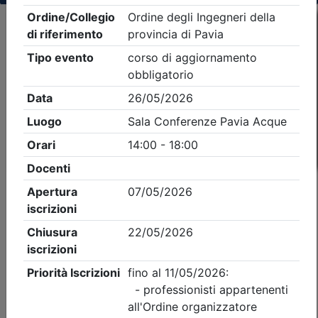
Criteri di ricerca applicati:
- Tipo Ordine/collegio:
Ingegneri
- Ordine:
Pavia
- Eventi in programma dal
8/8/2026
iCal
Feed RSS
Dettagli evento
Gratuito