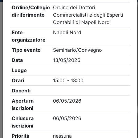
Criteri di ricerca applicati:
- Tipo Ordine/collegio:
Dott. Comm. E.C.
- Ordine:
Napoli Nord
- Eventi in programma dal
9/8/2026
Precedente
1
Successiva
Nessun risultato per i parametri inseriti
Esito della ricerca eventi formativi