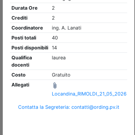
Ordine degli Ingegneri della provincia di Pavia
Volafenice Flying Museum - Visita
all’aeroporto e centro ricostruzione
aerei storici
Data:
05/09/2026
Crediti:
3 cfp
Durata:
3 ore
Iscrizioni:
dal 13/07/2026 al 26/08/2026
Tipologia:
visita guidata
Priorità iscrizioni
Allegati
Note
fino al 29/07/2026:
- professionisti appartenenti all'Ordine organizzatore
- Ingegneri
fino al 26/08/2026:
- Tutte le categorie professionali