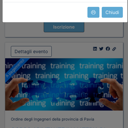
Chiudi
Posti disponibili:
0
Iscrizione
Dettagli evento
A pagamento
Ordine degli Ingegneri della provincia di Pavia