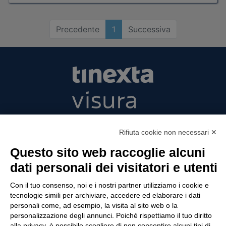
Precedente
1
Successiva
Tinexta Visura SpA
Rifiuta cookie non necessari ✕
Piazzale Flaminio 1/b, 00196 Roma, Italia
Società con Socio Unico
Questo sito web raccoglie alcuni
Società soggetta alla direzione e coordinamento
dati personali dei visitatori e utenti
di Tinexta SpA
P.IVA 05338771008 REA n. 877679
Con il tuo consenso, noi e i nostri partner utilizziamo i cookie e
tecnologie simili per archiviare, accedere ed elaborare i dati
personali come, ad esempio, la visita al sito web o la
personalizzazione degli annunci. Poiché rispettiamo il tuo diritto
UTILITÀ
alla privacy, è possibile scegliere di non consentire alcuni tipi di