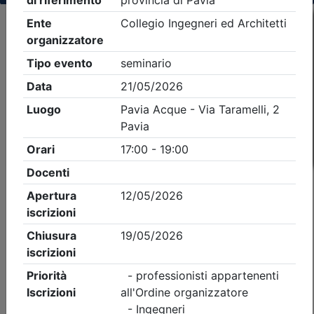
Criteri di ricerca applicati:
- Tipo Ordine/collegio:
Ingegneri
- Ordine:
Pavia
- Eventi in programma dal
9/8/2026
iCal
Feed RSS
Dettagli evento
Gratuito