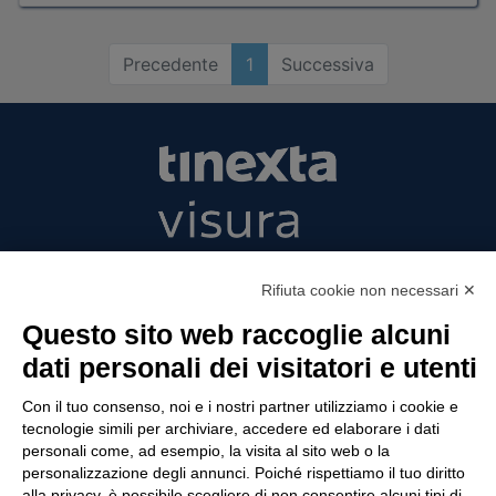
Precedente
1
Successiva
Tinexta Visura SpA
Rifiuta cookie non necessari ✕
Piazzale Flaminio 1/b, 00196 Roma, Italia
Società con Socio Unico
Questo sito web raccoglie alcuni
Società soggetta alla direzione e coordinamento
dati personali dei visitatori e utenti
di Tinexta SpA
P.IVA 05338771008 REA n. 877679
Con il tuo consenso, noi e i nostri partner utilizziamo i cookie e
tecnologie simili per archiviare, accedere ed elaborare i dati
personali come, ad esempio, la visita al sito web o la
personalizzazione degli annunci. Poiché rispettiamo il tuo diritto
UTILITÀ
alla privacy, è possibile scegliere di non consentire alcuni tipi di