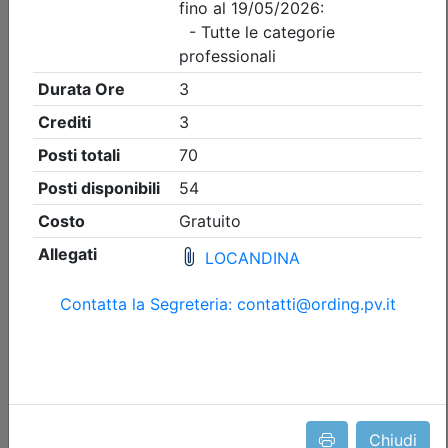
Ordine degli Ingegneri della provincia di Pavia
Volafenice Flying Museum - Visita
all’aeroporto e centro ricostruzione
aerei storici
Data:
05/09/2026
Crediti:
3 cfp
Durata:
3 ore
Iscrizioni:
dal 13/07/2026 al 26/08/2026
Tipologia:
visita guidata
Priorità iscrizioni
Allegati
Note
fino al 29/07/2026:
- professionisti appartenenti all'Ordine organizzatore
- Ingegneri
fino al 26/08/2026:
Chiudi
- Tutte le categorie professionali