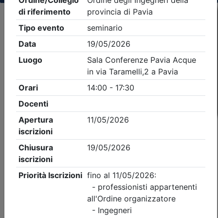
Criteri di ricerca applicati:
- Tipo Ordine/collegio:
Ingegneri
- Ordine:
Pavia
- Eventi in programma dal
6/8/2026
iCal
Feed RSS
Dettagli evento
Gratuito