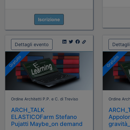
Iscrizione
Dettagli evento
Dettagl
Gratuito
Gratuito
Ordine Architetti P.P. e C. di Treviso
Ordine Archi
ARCH_TALK
ARCH_T
ELASTICOFarm Stefano
Appolon
Pujatti Maybe_on demand
gravit