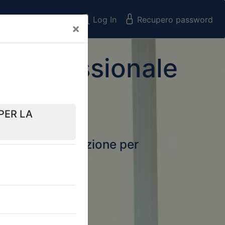
Registrati
Log In
Recupero password
×
 Professionale
rtale della formazione per
Next
 e Collegi
ssionali