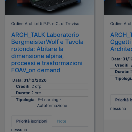
Ordine Architetti P.P. e C. di Treviso
Ordine Archi
ARCH_TALK Laboratorio
ARCH_T
BergmeisterWolf e Tavola
Oggetti
rotonda: Abitare la
Archite
dimensione alpina,
Data:
31/1
processi e trasformazioni
Crediti:
FOAV_on demand
Durata:
Tipologi
Data:
31/12/2026
Crediti:
2 cfp
Durata:
2 ore
Tipologia:
E-Learning -
Priorità i
Autoformazione
nessuna
Priorità iscrizioni
Note
nessuna