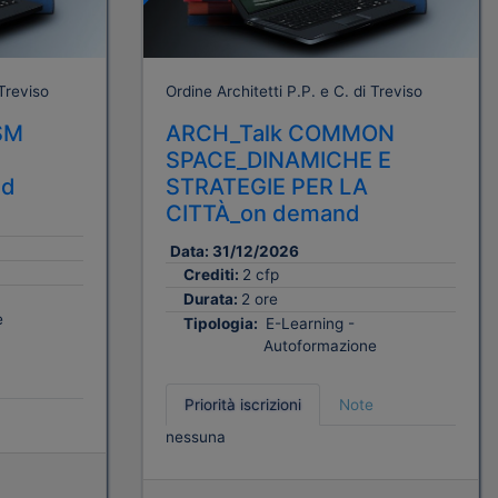
 Treviso
Ordine Architetti P.P. e C. di Treviso
ISM
ARCH_Talk COMMON
SPACE_DINAMICHE E
nd
STRATEGIE PER LA
CITTÀ_on demand
Data:
31/12/2026
Crediti:
2 cfp
Durata:
2 ore
e
Tipologia:
E-Learning -
Autoformazione
Priorità iscrizioni
Note
nessuna