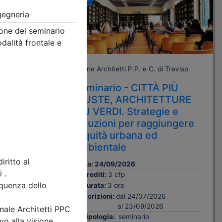
A pagamento
 Treviso
Ordine Architetti P.P. e C. di Treviso
AL
Seminario - CITTÀ PIÙ
GIUSTE, ARCHITETTURE
ntale
PIÙ VERDI. Strategie e
soluzioni per raggiungere
l’equità urbana ed
ambientale
CSE
Data:
24/09/2026
Crediti:
3 cfp
Durata:
3 ore
Iscrizioni:
dal 24/07/2026
al 23/09/2026
Tipologia:
seminario