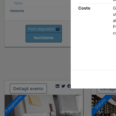
Note
Note
nessuna
nessuna
Posti disponibili:
1
Iscrizione
Dettagli evento
Dettagl
A pagamento
Gratuito