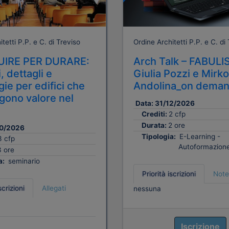
tetti P.P. e C. di Treviso
Ordine Architetti P.P. e C. di
IRE PER DURARE:
Arch Talk – FABUL
, dettagli e
Giulia Pozzi e Mirko
ie per edifici che
Andolina_on dema
ono valore nel
Data:
31/12/2026
Crediti:
2 cfp
Durata:
2 ore
0/2026
Tipologia:
E-Learning -
3 cfp
Autoformazion
3 ore
a:
seminario
Priorità iscrizioni
Note
scrizioni
Allegati
nessuna
Iscrizione