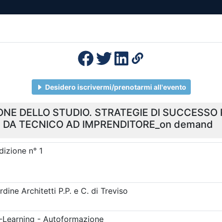
esenza
Formazione
Continua
Il po
Ordini
Profe