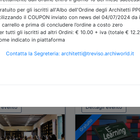
Tipologia:
corso di
aggiornamento
Priorità iscrizioni
Alleg
Iscrizione
Note
nessuna
Posti disponibili:
Iscrizione
i evento
Dettagli evento
Gratuito