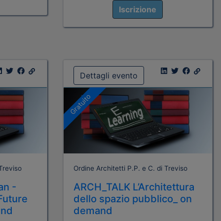
Iscrizione
Dettagli evento
Gratuito
 Treviso
Ordine Architetti P.P. e C. di Treviso
n -
ARCH_TALK L’Architettura
Future
dello spazio pubblico_ on
and
demand