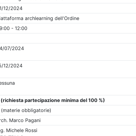
Clicca qui - espandi la sezione dei filtri ricerca eventi
venti in programma dal
6/8/2026
i evento
Dettagli evento