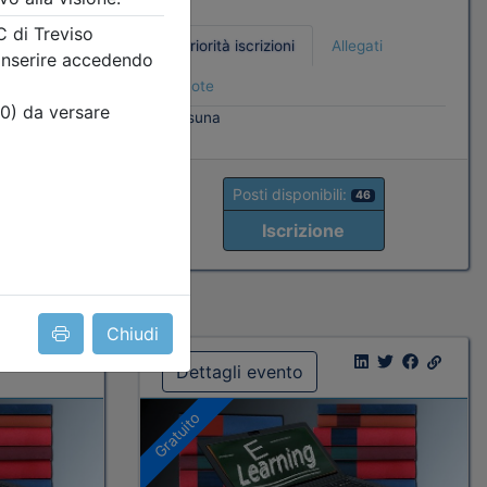
Priorità iscrizioni
Allegati
Note
ati
nessuna
Posti disponibili:
46
Iscrizione
4
Chiudi
Dettagli evento
Gratuito