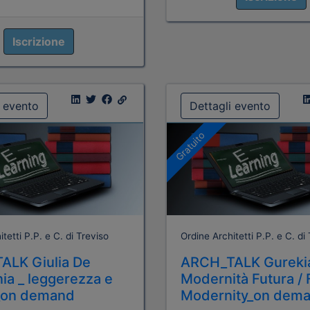
Iscrizione
i evento
Dettagli evento
Gratuito
tetti P.P. e C. di Treviso
Ordine Architetti P.P. e C. di
ALK Giulia De
ARCH_TALK Gurekia
ia _ leggerezza e
Modernità Futura / 
à_on demand
Modernity_on dem