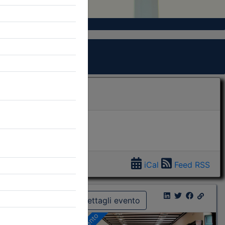
iCal
Feed RSS
Dettagli evento