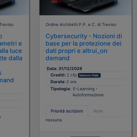
 Treviso
Ordine Architetti P.P. e C. di Treviso
o
Cybersecurity - Nozioni di
ametri e
base per la protezione dei
alla luce
dati propri e altrui_on
tte dalla
demand
Data:
31/12/2026
s
Crediti:
2 cfp
Materie Obbl.
emand
Durata:
2 ore
Tipologia:
E-Learning -
Autoformazione
Priorità iscrizioni
Note
e
nessuna