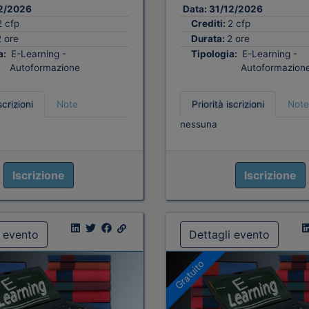
2/2026
Data:
31/12/2026
2 cfp
Crediti:
2 cfp
2 ore
Durata:
2 ore
a:
E-Learning -
Tipologia:
E-Learning -
Autoformazione
Autoformazion
scrizioni
Note
Priorità iscrizioni
Note
nessuna
Iscrizione
Iscrizione
i evento
Dettagli evento
Gratuito