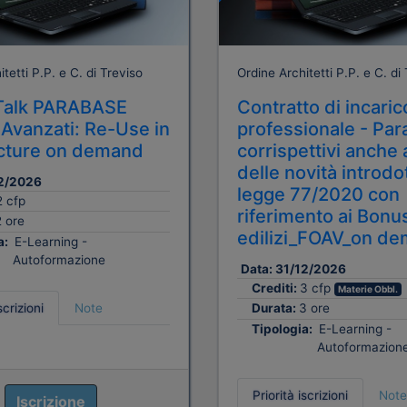
tetti P.P. e C. di Treviso
Ordine Architetti P.P. e C. di
alk PARABASE
Contratto di incaric
 Avanzati: Re-Use in
professionale - Par
cture on demand
corrispettivi anche 
delle novità introdo
2/2026
legge 77/2020 con
2 cfp
riferimento ai Bonu
2 ore
edilizi_FOAV_on d
a:
E-Learning -
Autoformazione
Data:
31/12/2026
Crediti:
3 cfp
Materie Obbl.
scrizioni
Note
Durata:
3 ore
Tipologia:
E-Learning -
Autoformazion
Priorità iscrizioni
Note
Iscrizione