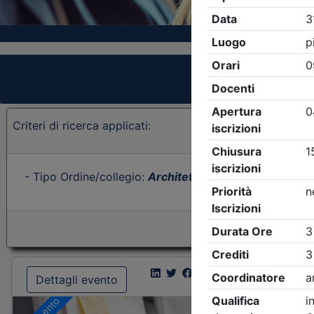
Criteri di ricerca applicati:
- Tipo Ordine/collegio:
Architetti
- Ordine:
Treviso
- E
Dettagli evento
Dettagl