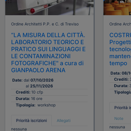
Ordine Architetti P.P. e C. di Treviso
Ordine Archi
“LA MISURA DELLA CITTÀ.
COSTRU
LABORATORIO TEORICO E
Progetti
PRATICO SUI LINGUAGGI E
tecnolog
LE CONTAMINAZIONI
manteng
FOTOGRAFICHE" a cura di
tempo
GIANPAOLO ARENA
Data:
08/1
Crediti:
Date:
dal
07/10/2026
Durata:
al
25/11/2026
Crediti:
10 cfp
Tipologi
Durata:
16 ore
Tipologia:
workshop
Priorità i
Note
Priorità iscrizioni
Allegati
nessuna
nessuna