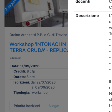
A pagamento
Gratuito
Ordine Architetti P.P. e C. di Treviso
Ordine Archi
Workshop 'INTONACI IN
Progetta
TERRA CRUDA' - REPLICA
futuro: 
paesagg
(edizione 2)
urbana t
Data:
11/09/2026
e sistem
Crediti:
8 cfp
Data:
17/0
Durata:
8 ore
Crediti:
Iscrizioni:
dal 22/07/2026
al 09/09/2026
Durata:
Tipologia:
workshop
Tipologi
Priorità iscrizioni
Allegati
Priorità i