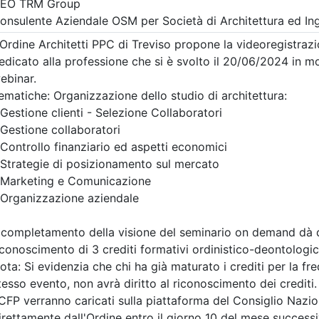
A pagamento
tetti P.P. e C. di Treviso
Ordine Architetti P.P. e C. di
re il suolo del
Corso "DAL PIMUS 
architettura,
CANTIERE. Dalla
io e resilienza
conformità docume
ra superfici filtranti
all’allestimento del
i di invaso
ponteggio" -
Aggiornamento
9/2026
RSPP/ASPP e CSP/
4 cfp
4 ore
Data:
22/09/2026
a:
seminario
Crediti:
4 cfp
DL.81 08
Durata:
4 ore
Iscrizioni:
dal 03/08/2026
scrizioni
Allegati
al 20/09/2026