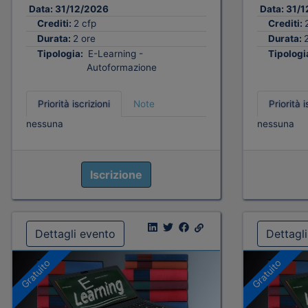
Data:
31/12/2026
Data:
31/1
Crediti:
2 cfp
Crediti:
Durata:
2 ore
Durata:
Tipologia:
E-Learning -
Tipologi
Autoformazione
Priorità iscrizioni
Note
Priorità i
nessuna
nessuna
Iscrizione
Dettagli evento
Dettagl
Gratuito
Gratuito