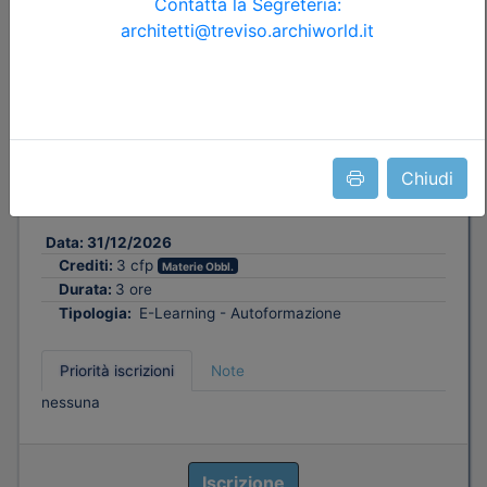
Ordine Architetti P.P. e C. di Treviso
IL CONTRATTO DI INCARICO A
TUTELA DEL PROFESSIONISTA -
Collaborare e tutelarsi: i rapporti tra
professionisti e con il committente_on
Chiudi
demand
Data:
31/12/2026
Crediti:
3 cfp
Materie Obbl.
Durata:
3 ore
Tipologia:
E-Learning - Autoformazione
Priorità iscrizioni
Note
nessuna
Iscrizione