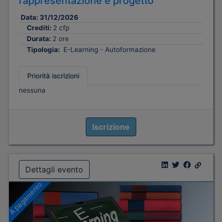
rappresentazione e progetto
Data:
31/12/2026
Crediti:
2 cfp
Durata:
2 ore
Tipologia:
E-Learning - Autoformazione
Priorità iscrizioni
nessuna
Iscrizione
Dettagli evento
A pagamento