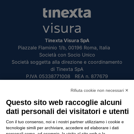
Tinexta Visura SpA
Piazzale Flaminio 1/b, 00196 Roma, Italia
Società con Socio Unico
Società soggetta alla direzione e coordinamento
di Tinexta SpA
P.IVA 05338771008 REA n. 877679
Rifiuta cookie non necessari ✕
UTILITÀ
Questo sito web raccoglie alcuni
Recupero Password
dati personali dei visitatori e utenti
Verifica attestato di presenza
Con il tuo consenso, noi e i nostri partner utilizziamo i cookie e
POLICIES AND TERMS
tecnologie simili per archiviare, accedere ed elaborare i dati
personali come, ad esempio, la visita al sito web o la