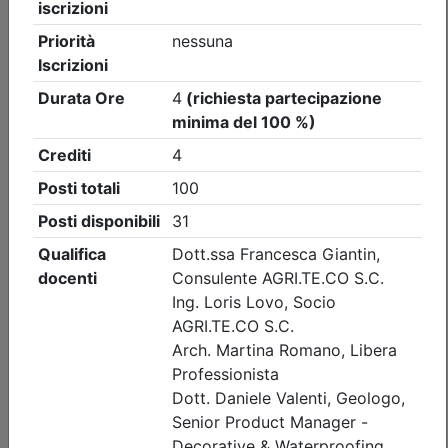
Ordine Architetti P.P. e C. di Treviso
Cybersecurity - Nozioni di base per la
protezione dei dati propri e altrui_on
demand
Data:
31/12/2026
Crediti:
2 cfp
Materie Obbl.
Durata:
2 ore
Tipologia:
E-Learning - Autoformazione
Priorità iscrizioni
Note
nessuna
Iscrizione