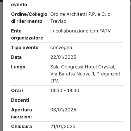
Criteri di ricerca applicati:
- Tipo Ordine/collegio:
Architetti
- Ordine:
Treviso
- Eventi in programma dal
9/8/2026
iCal
Feed RSS
Dettagli evento
Gratuito