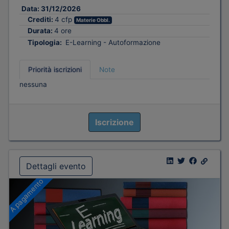
Data:
31/12/2026
Crediti:
4 cfp
Materie Obbl.
Durata:
4 ore
Tipologia:
E-Learning - Autoformazione
Priorità iscrizioni
Note
nessuna
Iscrizione
Dettagli evento
A pagamento