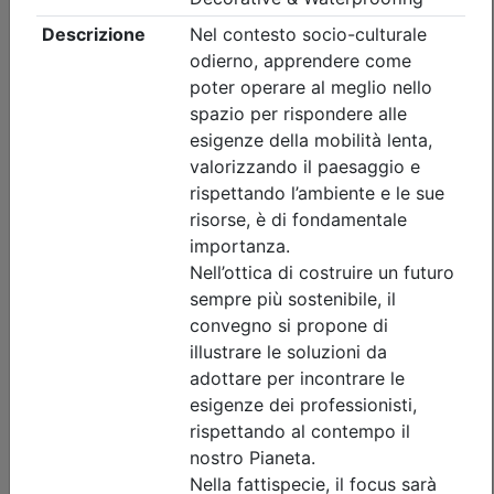
Dettagli evento
A pagamento
Ordine Architetti P.P. e C. di Treviso
ETICA DELL’ECCELLENZA PER
TECNICI – Per una carriera
professionale di successo_on demand
Data:
31/12/2026
Crediti:
2 cfp
Materie Obbl.