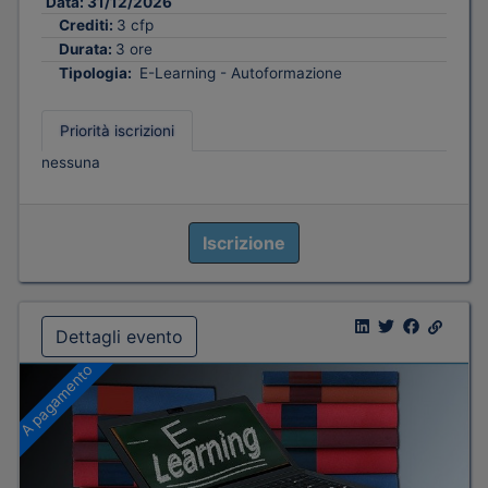
Data:
31/12/2026
Crediti:
3 cfp
Durata:
3 ore
Tipologia:
E-Learning - Autoformazione
Priorità iscrizioni
nessuna
Iscrizione
Dettagli evento
A pagamento