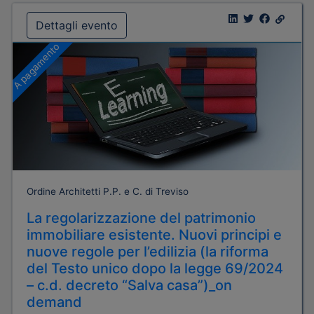
Dettagli evento
A pagamento
Ordine Architetti P.P. e C. di Treviso
La regolarizzazione del patrimonio
immobiliare esistente. Nuovi principi e
nuove regole per l’edilizia (la riforma
del Testo unico dopo la legge 69/2024
– c.d. decreto “Salva casa”)_on
demand