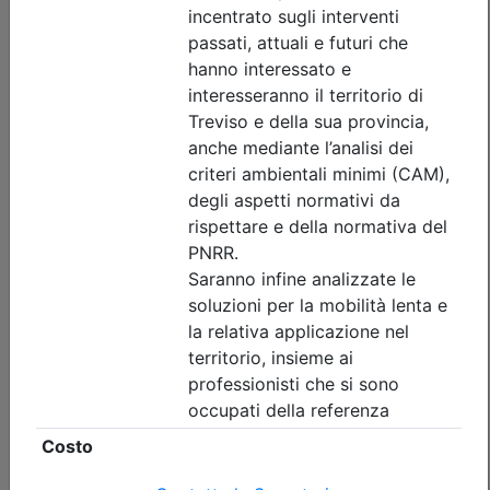
Durata:
2 ore
Tipologia:
E-Learning - Autoformazione
Priorità iscrizioni
Note
nessuna
Iscrizione
Dettagli evento
A pagamento