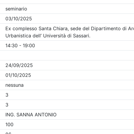
Clicca qui - espandi la sezione dei filtri ricerca eventi
venti in programma dal
6/8/2026
Precedente
1
Successiva
Nessun risultato per i parametri inseriti