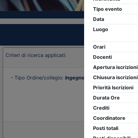
Criteri di ricerca applicati:
- Tipo Ordine/collegio:
Ingegneri
- Ordine:
Sassari
- E