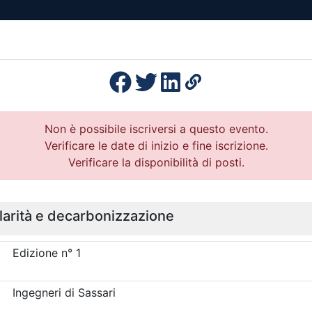
esenza
Formazione
Continua
Il po
Ordini
Profe