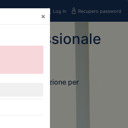
Registrati
Log In
Recupero password
×
 Professionale
rtale della formazione per
Next
 e Collegi
ssionali