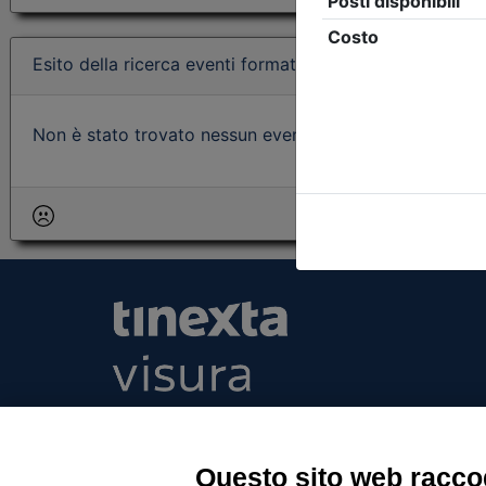
Esito della ricerca eventi formativi
Non è stato trovato nessun evento formativo con i param
Tinexta Visura SpA
Piazzale Flaminio 1/b, 00196 Roma, Italia Soc
Unico
Questo sito web raccog