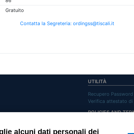
etri di ricerca utilizzati
UTILITÀ
Recupero Password
Verifica attestato d
POLICIES AND TER
ietà con Socio
Informativa cookie
lie alcuni dati personali dei