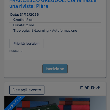
FRANCESCO GREGUOL. Come nasce
una rivista: Pièra
Data:
31/12/2026
Crediti:
2 cfp
Durata:
2 ore
Tipologia:
E-Learning - Autoformazione
Priorità iscrizioni
nessuna
Iscrizione
Dettagli evento
A pagamento