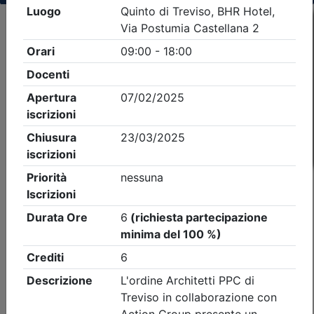
Criteri di ricerca applicati:
- Tipo Ordine/collegio:
Architetti
- Ordine:
Treviso
- Eventi in programma dal
6/8/2026
iCal
Feed RSS
Dettagli evento
A pagamento