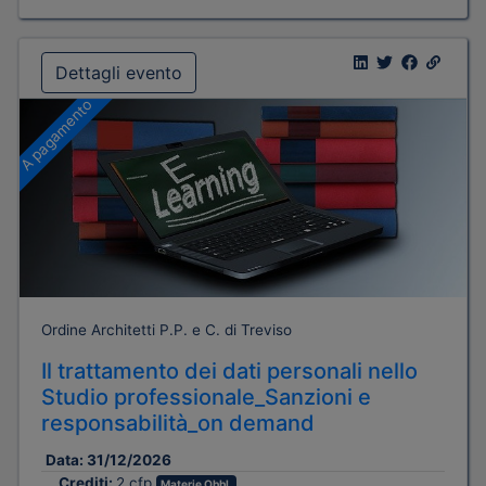
Dettagli evento
A pagamento
Ordine Architetti P.P. e C. di Treviso
Il trattamento dei dati personali nello
Studio professionale_Sanzioni e
responsabilità_on demand
Data:
31/12/2026
Crediti:
2 cfp
Materie Obbl.