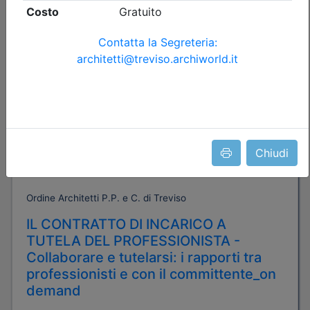
Dettagli evento
A pagamento
Chiudi
Ordine Architetti P.P. e C. di Treviso
IL CONTRATTO DI INCARICO A
TUTELA DEL PROFESSIONISTA -
Collaborare e tutelarsi: i rapporti tra
professionisti e con il committente_on
demand