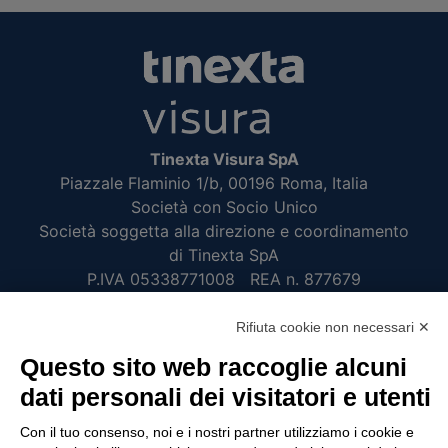
Tinexta Visura SpA
Piazzale Flaminio 1/b, 00196 Roma, Italia
Società con Socio Unico
Società soggetta alla direzione e coordinamento
di Tinexta SpA
P.IVA 05338771008 REA n. 877679
Rifiuta cookie non necessari ✕
UTILITÀ
Questo sito web raccoglie alcuni
Recupero Password
dati personali dei visitatori e utenti
Verifica attestato di presenza
Con il tuo consenso, noi e i nostri partner utilizziamo i cookie e