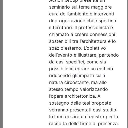
Ordine Architetti P.P. e C. di Treviso
ETICA DELL’ECCELLENZA PER
TECNICI – Per una carriera
professionale di successo_on demand
Data:
31/12/2026
Crediti:
2 cfp
Materie Obbl.
Durata:
2 ore
Tipologia:
E-Learning - Autoformazione
Priorità iscrizioni
Note
nessuna
Iscrizione