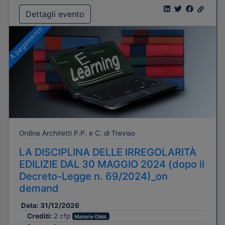
Dettagli evento
A pagamento
Ordine Architetti P.P. e C. di Treviso
LA DISCIPLINA DELLE IRREGOLARITÀ
EDILIZIE DAL 30 MAGGIO 2024 (dopo il
Decreto-Legge n. 69/2024)_on
demand
Data:
31/12/2026
Crediti:
2 cfp
Materie Obbl.