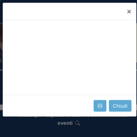
×
Previous
Nex
Formazione Professionale Continua
Il portale della formazione per Ordini e
Collegi Professionali
Chiudi
Clicca qui - espandi la sezione dei filtri ricerca
eventi