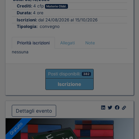
Crediti:
4 cfp
Materie Obbl.
Durata:
4 ore
Iscrizioni:
dal 24/08/2026 al 15/10/2026
Tipologia:
convegno
Priorità iscrizioni
Allegati
Note
nessuna
Posti disponibili:
382
Iscrizione
Dettagli evento
Gratuito