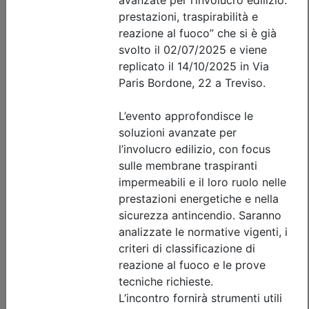
Ordine Architetti P.P. e C. di Treviso
Workshop 'INTONACI IN TERRA
CRUDA' - REPLICA
(edizione 2)
Data:
11/09/2026
Crediti:
8 cfp
Durata:
8 ore
Iscrizioni:
dal 22/07/2026 al 09/09/2026
Tipologia:
workshop
Priorità iscrizioni
Allegati
Note
nessuna
Posti disponibili:
0