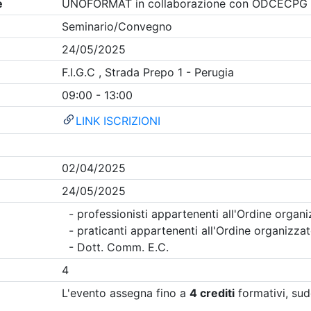
Clicca qui - espandi la sezione dei filtri ricerca eventi
ugia
- Eventi in programma dal
7/8/2026
i evento
Dettagli evento