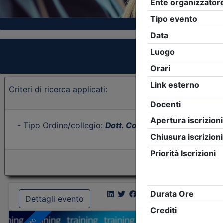
Criteri di ricerca applicati:
- Tipo Ordine/collegio:
Dott. Comm. E.C.
- Ordine:
Per
Dettagli evento
Dettagl