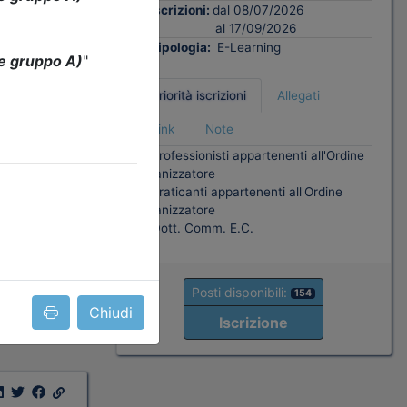
Iscrizioni:
dal 08/07/2026
al 17/09/2026
ati
Tipologia:
E-Learning
 all'Ordine
Priorità iscrizioni
Allegati
'Ordine
Link
Note
- professionisti appartenenti all'Ordine
onali
organizzatore
- praticanti appartenenti all'Ordine
organizzatore
- Dott. Comm. E.C.
16
Posti disponibili:
154
Chiudi
Iscrizione