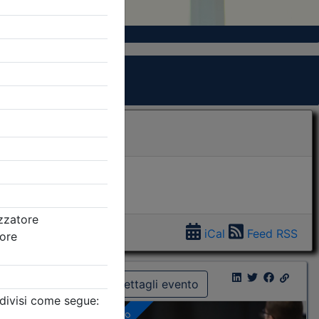
iCal
Feed RSS
Dettagli evento