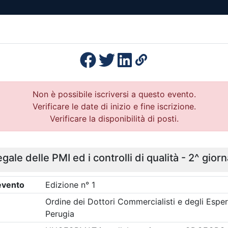
esenza
Formazione
Continua
Il po
Ordini
Profe