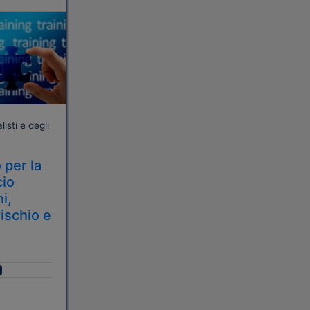
isti e degli
 per la
cio
i,
rischio e