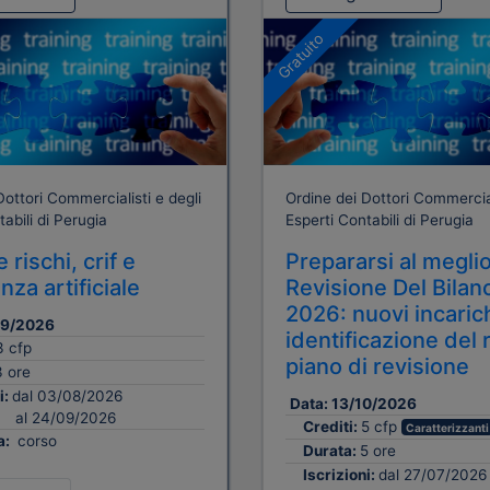
Gratuito
Dottori Commercialisti e degli
Ordine dei Dottori Commercial
abili di Perugia
Esperti Contabili di Perugia
 rischi, crif e
Prepararsi al meglio
enza artificiale
Revisione Del Bilan
2026: nuovi incarich
09/2026
identificazione del 
3 cfp
piano di revisione
3 ore
i:
dal 03/08/2026
Data:
13/10/2026
al 24/09/2026
Crediti:
5 cfp
Caratterizzanti
a:
corso
Durata:
5 ore
Iscrizioni:
dal 27/07/2026