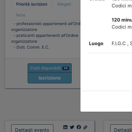
Priorità iscrizioni
Allegati
Priorità i
Note
Note
- professionisti appartenenti all'Ordine
organizzatore
- professio
- praticanti appartenenti all'Ordine
organizzato
organizzatore
- praticant
- Dott. Comm. E.C.
organizzato
- Dott. Co
Posti disponibili:
96
P
Iscrizione
Dettagli evento
Dettagl