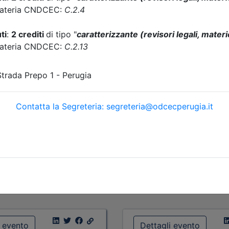
scrizioni
Allegati
Priorità iscrizioni
Alleg
fino al 03/08/2026:
- professionisti appartenenti
nisti appartenenti all'Ordine
organizzatore
re
- praticanti appartenenti all
i appartenenti all'Ordine
organizzatore
re
fino al 05/08/2026:
mm. E.C.
- Tutte le categorie professi
osti disponibili:
20
Posti disponibili:
1
Iscrizione
Iscrizione
i evento
Dettagli evento