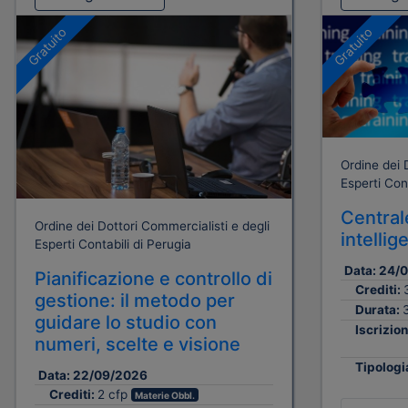
Gratuito
Gratuito
Ordine dei 
Esperti Cont
Centrale
Ordine dei Dottori Commercialisti e degli
intellig
Esperti Contabili di Perugia
Data:
24/
Pianificazione e controllo di
Crediti:
gestione: il metodo per
Durata:
guidare lo studio con
Iscrizion
numeri, scelte e visione
Tipologi
Data:
22/09/2026
Crediti:
2 cfp
Materie Obbl.