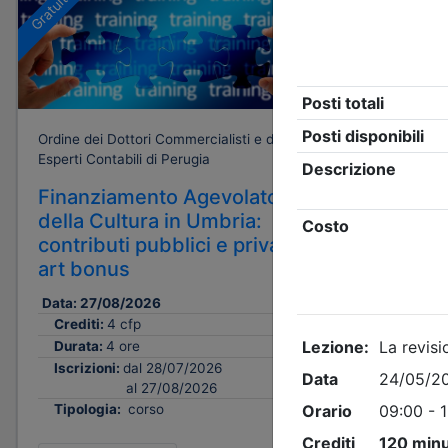
Gratuito
Gratuito
Ordine dei Dottori Commercialisti e degli
Ordine dei 
Esperti Contabili di Perugia
Esperti Cont
Finanziamento Agevolato
ZES Um
della Cultura in Umbria:
strumen
contributi pubblici e privati,
opportu
art bonus
territor
Data:
27/08/2026
Date:
dal
0
al
1
Crediti:
4 cfp
Crediti:
Durata:
4 ore
Durata:
Iscrizioni:
dal 28/07/2026
al 27/08/2026
Iscrizion
Tipologia:
corso
Tipologi