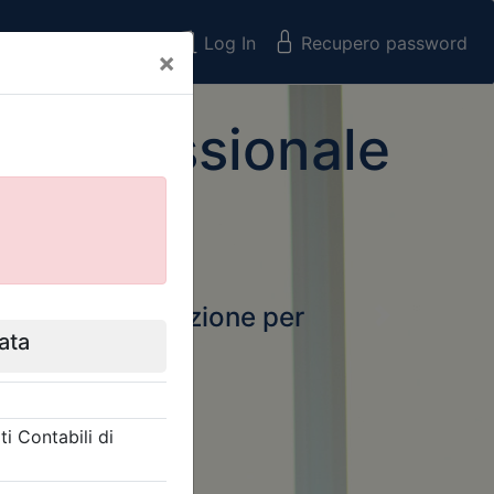
Registrati
Log In
Recupero password
×
 Professionale
rtale della formazione per
Next
 e Collegi
ssionali