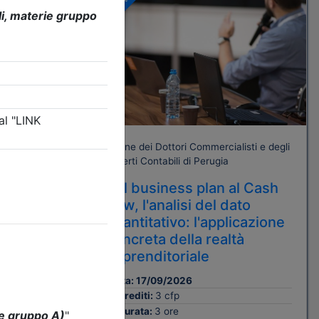
Gratuito
isti e degli
one e
Ordine dei Dottori Commercialisti e degli
Esperti Contabili di Perugia
e e
Dal business plan al Cash
flow, l'analisi del dato
quantitativo: l'applicazione
concreta della realtà
imprenditoriale
Data:
17/09/2026
Crediti:
3 cfp
Durata:
3 ore