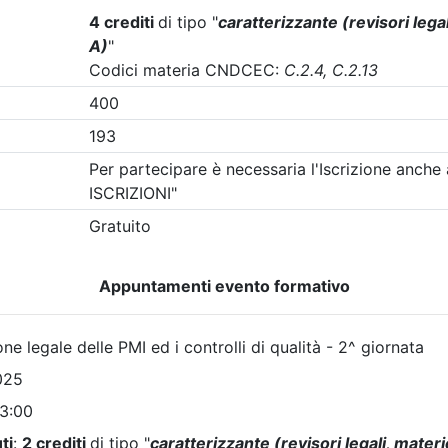
A pagamento
Dottori Commercialisti e degli
Ordine dei Dottori Commercial
abili di Perugia
Esperti Contabili di Perugia
bria e Marche:
Corso Alta formazi
ti, procedure e
aggiornamento per
nità per lo sviluppo
delegati alle vendit
iale
custodi giudiziari
3/09/2026
Date:
dal
09/09/2026
3/10/2026
al
07/10/2026
23 cfp
Crediti:
20 cfp
23 ore
Durata:
20 ore
i:
dal 06/08/2026
Iscrizioni:
dal 12/06/2026
al 13/10/2026
al 05/08/2026
a:
corso
Tipologia:
corso