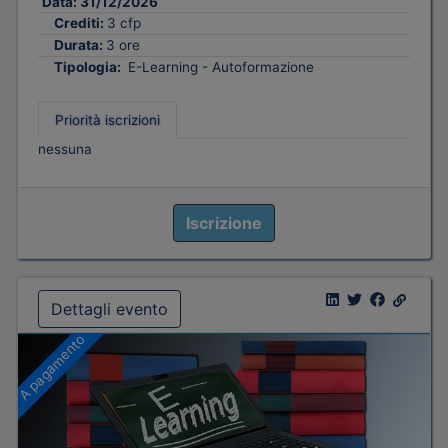
Data:
31/12/2026
Crediti:
3 cfp
Durata:
3 ore
Tipologia:
E-Learning - Autoformazione
Priorità iscrizioni
nessuna
Iscrizione
Dettagli evento
A pagamento