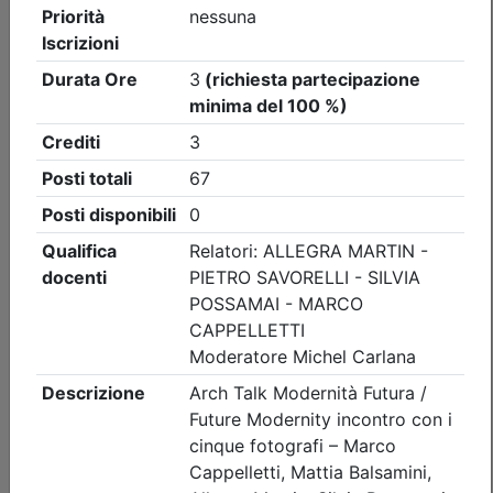
Ordine Architetti P.P. e C. di Treviso
Cybersecurity - Nozioni di base per la
protezione dei dati propri e altrui_on
demand
Data:
31/12/2026
Crediti:
2 cfp
Materie Obbl.
Durata:
2 ore
Tipologia:
E-Learning - Autoformazione
Priorità iscrizioni
Note
nessuna
Iscrizione