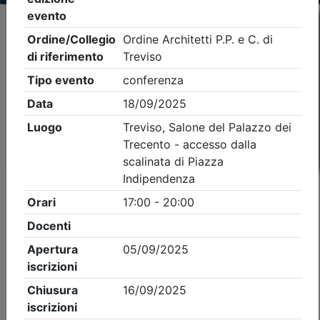
Criteri di ricerca applicati:
- Tipo Ordine/collegio:
Architetti
- Ordine:
Treviso
- Eventi in programma dal
9/8/2026
iCal
Feed RSS
Dettagli evento
Gratuito