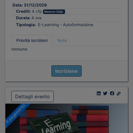
Data:
31/12/2026
Crediti:
4 cfp
Materie Obbl.
Durata:
4 ore
Tipologia:
E-Learning - Autoformazione
Priorità iscrizioni
Note
nessuna
Iscrizione
Dettagli evento
A pagamento