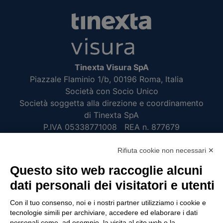
Tinexta Visura SpA
Piazzale Flaminio 1/b, 00196 Roma, Italia
Società con Socio Unico
Società soggetta alla direzione e coordinamento
di Tinexta SpA
P.IVA 05338771008 REA n. 877679
Rifiuta cookie non necessari ✕
UTILITÀ
Questo sito web raccoglie alcuni
Recupero Password
dati personali dei visitatori e utenti
Verifica attestato di presenza
Con il tuo consenso, noi e i nostri partner utilizziamo i cookie e
POLICIES AND TERMS
tecnologie simili per archiviare, accedere ed elaborare i dati
personali come, ad esempio, la visita al sito web o la