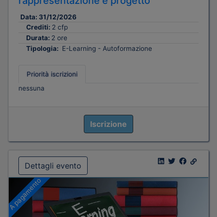
rappresentazione e progetto
Data:
31/12/2026
Crediti:
2 cfp
Durata:
2 ore
Tipologia:
E-Learning - Autoformazione
Priorità iscrizioni
nessuna
Iscrizione
Dettagli evento
A pagamento