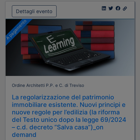
Dettagli evento
A pagamento
Ordine Architetti P.P. e C. di Treviso
La regolarizzazione del patrimonio
immobiliare esistente. Nuovi principi e
nuove regole per l’edilizia (la riforma
del Testo unico dopo la legge 69/2024
– c.d. decreto “Salva casa”)_on
demand