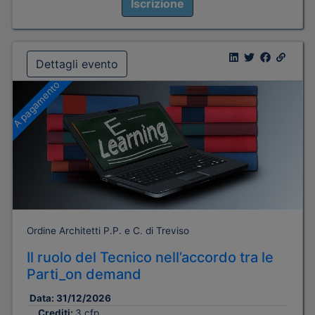
Iscrizione
Dettagli evento
A pagamento
Ordine Architetti P.P. e C. di Treviso
Il ruolo del Tecnico nell’accordo tra le
Parti_on demand
Data:
31/12/2026
Crediti:
3 cfp