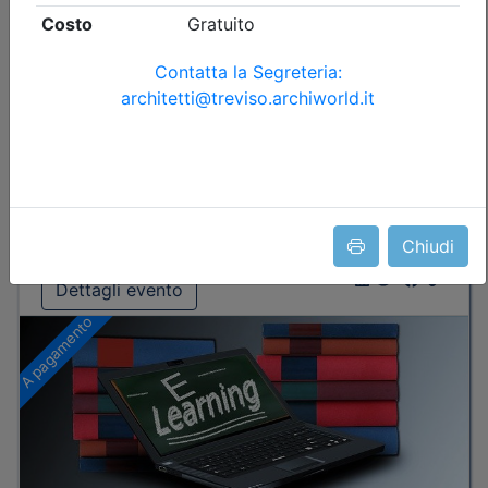
Durata:
2 ore
Tipologia:
E-Learning - Autoformazione
Priorità iscrizioni
Note
nessuna
Iscrizione
Chiudi
Dettagli evento
A pagamento