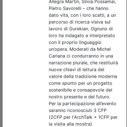
Dettagli evento
A pagamento
Ordine Architetti P.P. e C. di Treviso
ETICA DELL’ECCELLENZA PER
TECNICI – Per una carriera
professionale di successo_on demand
Data:
31/12/2026
Crediti:
2 cfp
Materie Obbl.