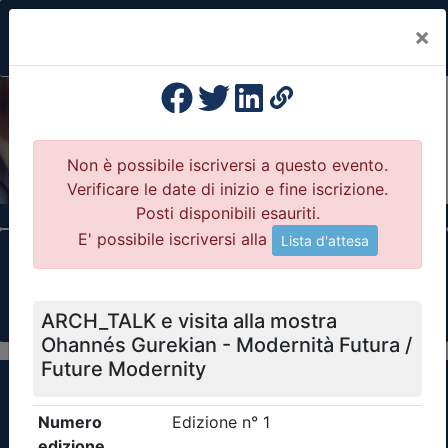
×
Previous
Nex
Formazione Professionale Continua
Il portale della formazione per Ordini e
Collegi Professionali
Clicca qui - espandi la sezione dei filtri ricerca
eventi