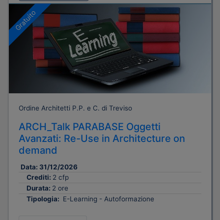
Gratuito
Ordine Architetti P.P. e C. di Treviso
ARCH_Talk PARABASE Oggetti
Avanzati: Re-Use in Architecture on
demand
Data:
31/12/2026
Crediti:
2 cfp
Durata:
2 ore
Tipologia:
E-Learning - Autoformazione