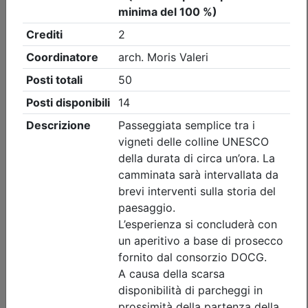
Ordine Architetti P.P. e C. di Treviso
Workshop 'INTONACI IN TERRA
CRUDA' - REPLICA
(edizione 2)
Data:
11/09/2026
Crediti:
8 cfp
Durata:
8 ore
Iscrizioni:
dal 22/07/2026 al 09/09/2026
Tipologia:
workshop
Priorità iscrizioni
Allegati
Note
nessuna
Posti disponibili:
0