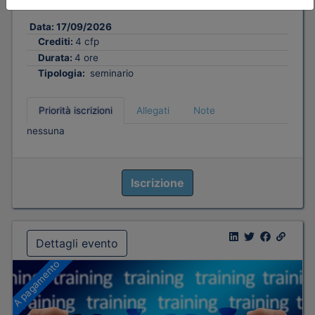
di invaso
Data:
17/09/2026
Crediti:
4 cfp
Durata:
4 ore
Tipologia:
seminario
Priorità iscrizioni
Allegati
Note
nessuna
Iscrizione
Dettagli evento
A pagamento