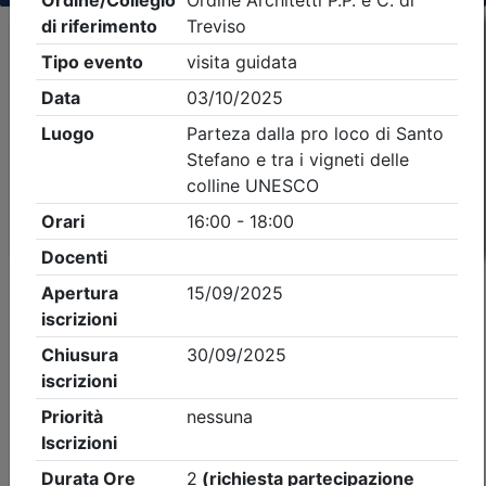
Criteri di ricerca applicati:
- Tipo Ordine/collegio:
Architetti
- Ordine:
Treviso
- Eventi in programma dal
9/8/2026
iCal
Feed RSS
Dettagli evento
A pagamento