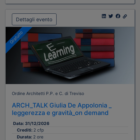
Dettagli evento
Gratuito
Ordine Architetti P.P. e C. di Treviso
ARCH_TALK Giulia De Appolonia _
leggerezza e gravità_on demand
Data:
31/12/2026
Crediti:
2 cfp
Durata:
2 ore