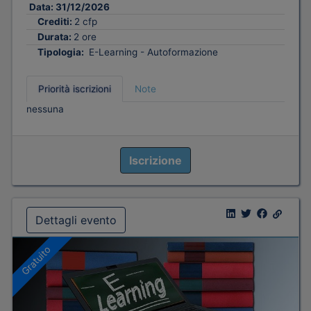
Data:
31/12/2026
Crediti:
2 cfp
Durata:
2 ore
Tipologia:
E-Learning - Autoformazione
Priorità iscrizioni
Note
nessuna
Iscrizione
Dettagli evento
Gratuito