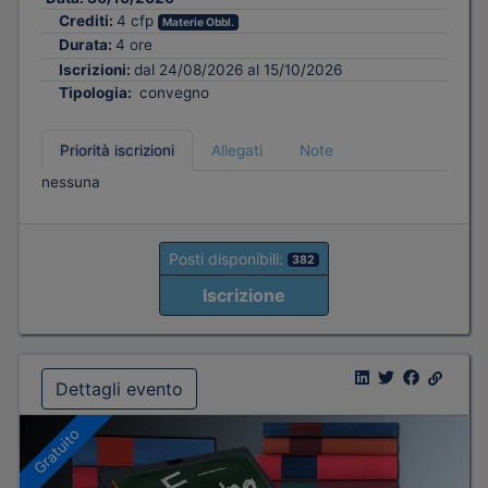
Crediti:
4 cfp
Materie Obbl.
Durata:
4 ore
Iscrizioni:
dal 24/08/2026 al 15/10/2026
Tipologia:
convegno
Priorità iscrizioni
Allegati
Note
nessuna
Posti disponibili:
382
Iscrizione
Dettagli evento
Gratuito