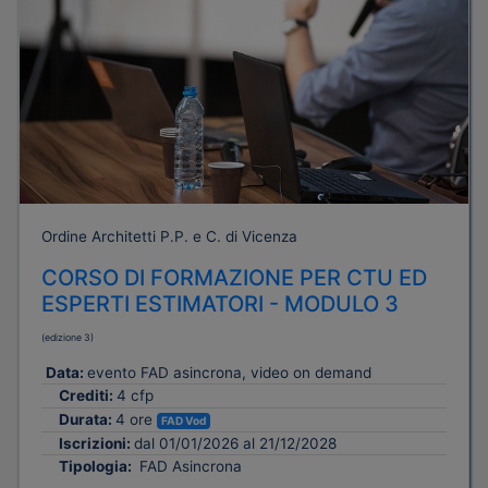
Ordine Architetti P.P. e C. di Vicenza
CORSO DI FORMAZIONE PER CTU ED
ESPERTI ESTIMATORI - MODULO 3
(edizione 3)
Data:
evento FAD asincrona, video on demand
Crediti:
4 cfp
Durata:
4 ore
FAD Vod
Iscrizioni:
dal 01/01/2026 al 21/12/2028
Tipologia:
FAD Asincrona