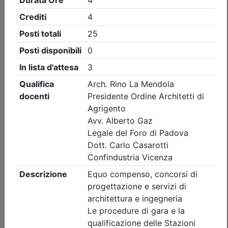
Ordine Architetti P.P. e C. di Vicenza
FUNZIONI ED ATTIVITÀ DEL
PROFESSIONISTA TECNICO:
COLLAUDATORI E CONSULENTI
TECNICI
(edizione 2)
Data:
evento FAD asincrona, video on demand
Crediti:
4 cfp
Materie Obbl.
Durata:
4 ore
FAD Vod
Iscrizioni:
dal 01/01/2026 al 31/12/2028
Tipologia:
FAD Asincrona