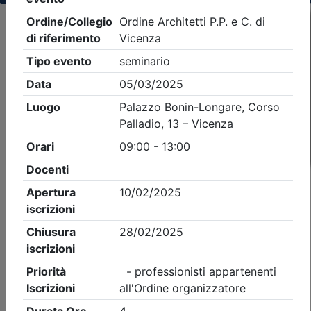
Criteri di ricerca applicati:
- Tipo Ordine/collegio:
Architetti
- Ordine:
Vicenza
- Eventi in programma dal
6/8/2026
iCal
Feed RSS
Dettagli evento
A pagamento