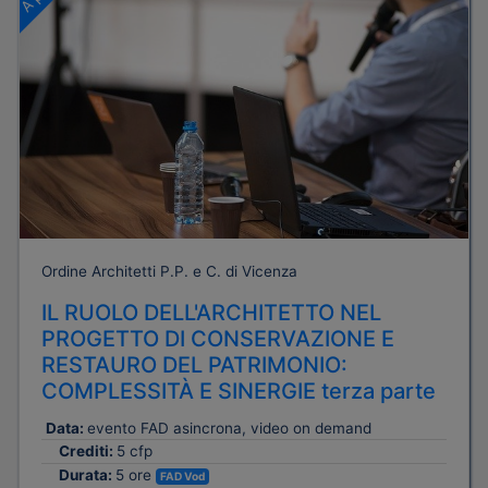
Ordine Architetti P.P. e C. di Vicenza
IL RUOLO DELL'ARCHITETTO NEL
PROGETTO DI CONSERVAZIONE E
RESTAURO DEL PATRIMONIO:
COMPLESSITÀ E SINERGIE terza parte
Data:
evento FAD asincrona, video on demand
Crediti:
5 cfp
Durata:
5 ore
FAD Vod