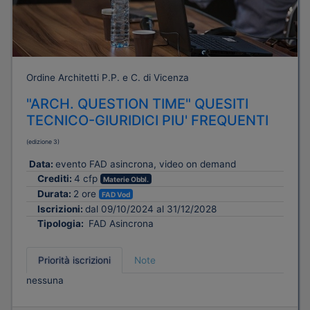
Ordine Architetti P.P. e C. di Vicenza
"ARCH. QUESTION TIME" QUESITI
TECNICO-GIURIDICI PIU' FREQUENTI
(edizione 3)
Data:
evento FAD asincrona, video on demand
Crediti:
4 cfp
Materie Obbl.
Durata:
2 ore
FAD Vod
Iscrizioni:
dal 09/10/2024 al 31/12/2028
Tipologia:
FAD Asincrona
Priorità iscrizioni
Note
nessuna