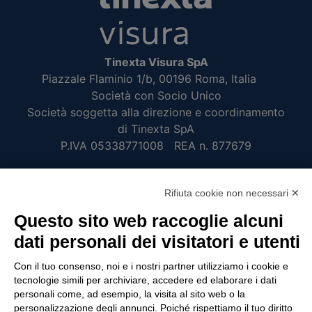
Tinexta Visura SpA
Piazzale Flaminio 1/b, 00196 Roma, Italia
Società con Socio Unico
Società soggetta alla direzione e coordinamento
di Tinexta SpA
P.IVA 05338771008 REA n. 877679
UTILITÀ
Rifiuta cookie non necessari ✕
Questo sito web raccoglie alcuni
Recupero Password
dati personali dei visitatori e utenti
Verifica attestato di presenza
POLICIES AND TERMS
Con il tuo consenso, noi e i nostri partner utilizziamo i cookie e
tecnologie simili per archiviare, accedere ed elaborare i dati
Informativa cookie
personali come, ad esempio, la visita al sito web o la
personalizzazione degli annunci. Poiché rispettiamo il tuo diritto