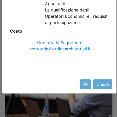
Priorità iscrizioni
Note
nessuna
Iscrizione
Dettagli evento
A pagamento
Chiudi