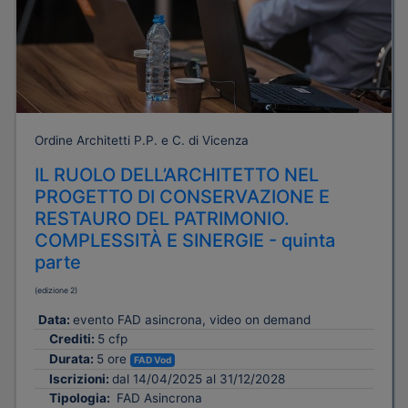
Ordine Architetti P.P. e C. di Vicenza
IL RUOLO DELL’ARCHITETTO NEL
PROGETTO DI CONSERVAZIONE E
RESTAURO DEL PATRIMONIO.
COMPLESSITÀ E SINERGIE - quinta
parte
(edizione 2)
Data:
evento FAD asincrona, video on demand
Crediti:
5 cfp
Durata:
5 ore
FAD Vod
Iscrizioni:
dal 14/04/2025 al 31/12/2028
Tipologia:
FAD Asincrona