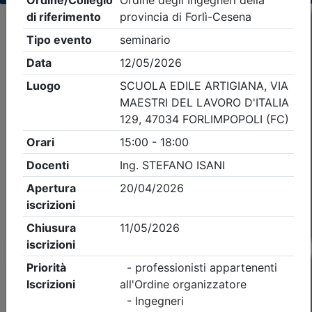
Criteri di ricerca applicati:
- Tipo Ordine/collegio:
Ingegneri
- Ordine:
Forlì-
Cesena
- Eventi in programma dal
8/8/2026
Precedente
1
Successiva
Nessun risultato per i parametri inseriti
Esito della ricerca eventi formativi