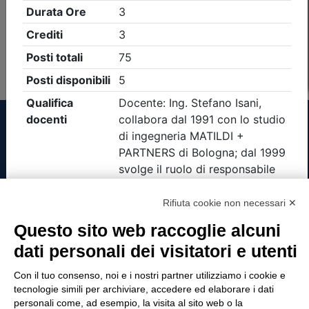
Non è stato trovato nessun evento formativo con i
parametri di ricerca utilizzati
Tinexta Visura SpA
Rifiuta cookie non necessari ✕
Piazzale Flaminio 1/b, 00196 Roma, Italia
Questo sito web raccoglie alcuni
Società con Socio Unico
dati personali dei visitatori e utenti
Società soggetta alla direzione e coordinamento
di Tinexta SpA
Con il tuo consenso, noi e i nostri partner utilizziamo i cookie e
P.IVA 05338771008 REA n. 877679
tecnologie simili per archiviare, accedere ed elaborare i dati
personali come, ad esempio, la visita al sito web o la