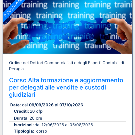
A pagamento
Ordine dei Dottori Commercialisti e degli Esperti Contabili di
Perugia
Corso Alta formazione e aggiornamento
per delegati alle vendite e custodi
giudiziari
Date:
dal
09/09/2026
al
07/10/2026
Crediti:
20 cfp
Durata:
20 ore
Iscrizioni:
dal 12/06/2026 al 05/08/2026
Tipologia:
corso