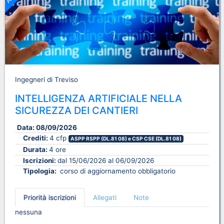
Ingegneri di Treviso
INTELLIGENZA ARTIFICIALE NELLA
SICUREZZA DEI CANTIERI
Data:
08/09/2026
Crediti:
4 cfp
ASPP RSPP (DL.81 08) e CSP CSE (DL.81 08)
Durata:
4 ore
Iscrizioni:
dal 15/06/2026 al 06/09/2026
Tipologia:
corso di aggiornamento obbligatorio
Priorità iscrizioni
Allegati
Note
nessuna