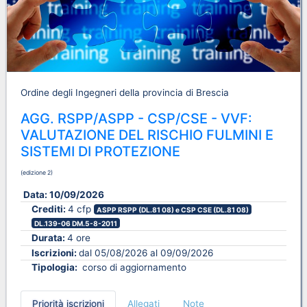
Ordine degli Ingegneri della provincia di Brescia
AGG. RSPP/ASPP - CSP/CSE - VVF:
VALUTAZIONE DEL RISCHIO FULMINI E
SISTEMI DI PROTEZIONE
(edizione 2)
Data:
10/09/2026
Crediti:
4 cfp
ASPP RSPP (DL.81 08) e CSP CSE (DL.81 08)
DL.139-06 DM.5-8-2011
Durata:
4 ore
Iscrizioni:
dal 05/08/2026 al 09/09/2026
Tipologia:
corso di aggiornamento
Priorità iscrizioni
Allegati
Note