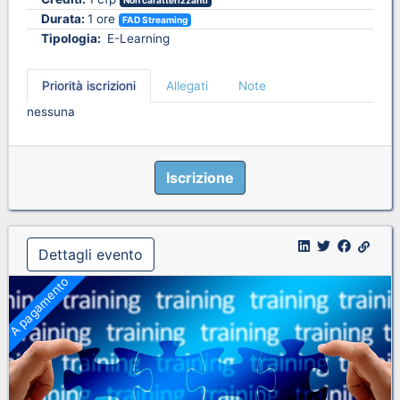
Non caratterizzanti
Durata:
1 ore
FAD Streaming
Tipologia:
E-Learning
Priorità iscrizioni
Allegati
Note
nessuna
Iscrizione
Dettagli evento
A pagamento