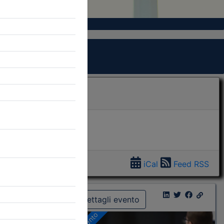
iCal
Feed RSS
Dettagli evento