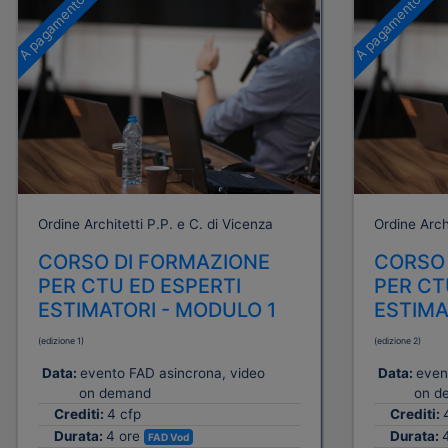
A pagamento
A pagamento
Ordine Architetti P.P. e C. di Vicenza
Ordine Archi
CORSO DI FORMAZIONE
CORSO 
PER CTU ED ESPERTI
PER CT
ESTIMATORI - MODULO 1
ESTIMA
(edizione 1)
(edizione 2)
Data:
evento FAD asincrona, video
Data:
even
on demand
on d
Crediti:
4 cfp
Crediti:
Durata:
4 ore
Durata:
FAD Vod