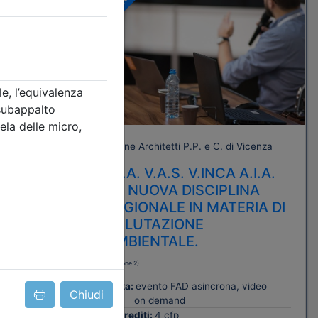
A pagamento
 Vicenza
Ordine Architetti P.P. e C. di Vicenza
ITÀ DEL
V.I.A. V.A.S. V.INCA A.I.A.
LA NUOVA DISCIPLINA
ISTA E
REGIONALE IN MATERIA DI
ORI
VALUTAZIONE
AMBIENTALE.
(edizione 2)
 video
Data:
evento FAD asincrona, video
Chiudi
on demand
Crediti:
4 cfp