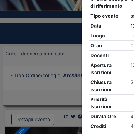
Criteri di ricerca applicati:
- Tipo Ordine/collegio:
Architetti
- Ordine:
Vicenza
- 
Dettagli evento
Dettagl