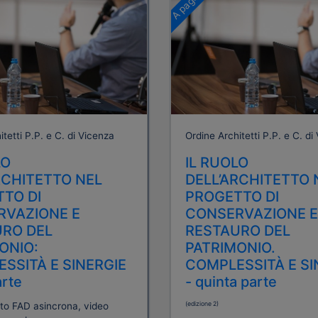
tetti P.P. e C. di Vicenza
Ordine Architetti P.P. e C. di
LO
IL RUOLO
RCHITETTO NEL
DELL’ARCHITETTO 
TO DI
PROGETTO DI
RVAZIONE E
CONSERVAZIONE E
RO DEL
RESTAURO DEL
ONIO:
PATRIMONIO.
SSITÀ E SINERGIE
COMPLESSITÀ E SI
arte
- quinta parte
(edizione 2)
to FAD asincrona, video