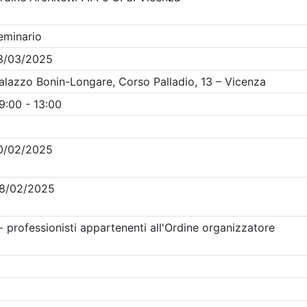
Clicca qui - espandi la sezione dei filtri ricerca eventi
Eventi in programma dal
8/8/2026
i evento
Dettagli evento