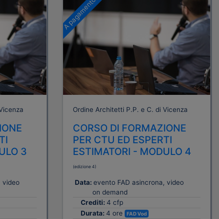
A pagamento
 Vicenza
Ordine Architetti P.P. e C. di Vicenza
IONE
CORSO DI FORMAZIONE
TI
PER CTU ED ESPERTI
ULO 3
ESTIMATORI - MODULO 4
(edizione 4)
 video
Data:
evento FAD asincrona, video
on demand
Crediti:
4 cfp
Durata:
4 ore
FAD Vod