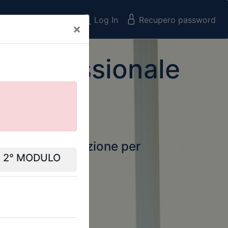
Registrati
Log In
Recupero password
×
 Professionale
rtale della formazione per
Next
 e Collegi
ssionali