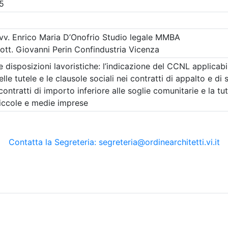
A pagamento
tetti P.P. e C. di Vicenza
Ordine Architetti P.P. e C. di
NI ED ATTIVITÀ DEL
FUNZIONI ED ATTIV
SIONISTA
PROFESSIONISTA
O: LE DISCIPLINE
TECNICO: PROGETT
MATIVE E GLI
DIRETTORE DEI LAV
ENTI SU
(edizione 1)
NTE
Data:
evento FAD asincrona,
on demand
Crediti:
4 cfp
Materie Obbl.
to FAD asincrona, video
Durata:
4 ore
FAD Vod
emand