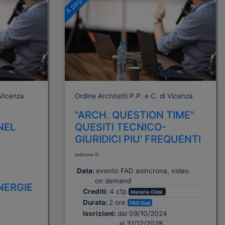
 Vicenza
Ordine Architetti P.P. e C. di Vicenza
"ARCH. QUESTION TIME"
NEL
QUESITI TECNICO-
GIURIDICI PIU' FREQUENTI
(edizione 3)
Data:
evento FAD asincrona, video
on demand
NERGIE
Crediti:
4 cfp
Materie Obbl.
Durata:
2 ore
FAD Vod
Iscrizioni:
dal 09/10/2024
al 31/12/2028