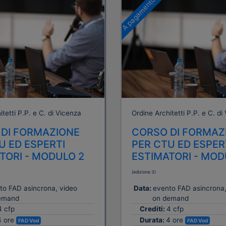
A pagamento
tetti P.P. e C. di Vicenza
Ordine Architetti P.P. e C. di
DI FORMAZIONE
CORSO DI FORMAZ
U ED ESPERTI
PER CTU ED ESPER
TORI - MODULO 2
ESTIMATORI - MOD
(edizione 3)
to FAD asincrona, video
Data:
evento FAD asincrona,
emand
on demand
4 cfp
Crediti:
4 cfp
4 ore
Durata:
4 ore
FAD Vod
FAD Vod