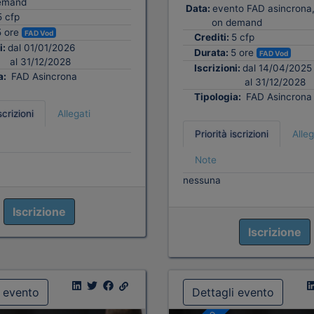
emand
Data:
evento FAD asincrona,
5 cfp
on demand
5 ore
FAD Vod
Crediti:
5 cfp
i:
dal 01/01/2026
Durata:
5 ore
FAD Vod
al 31/12/2028
Iscrizioni:
dal 14/04/2025
a:
FAD Asincrona
al 31/12/2028
Tipologia:
FAD Asincrona
scrizioni
Allegati
Priorità iscrizioni
Alleg
Note
nessuna
Iscrizione
Iscrizione
i evento
Dettagli evento