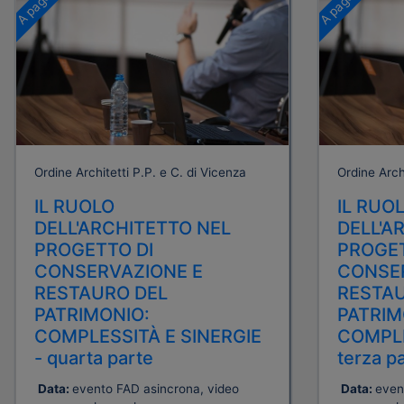
Ordine Architetti P.P. e C. di Vicenza
Ordine Archi
IL RUOLO
IL RUO
DELL'ARCHITETTO NEL
DELL'A
PROGETTO DI
PROGET
CONSERVAZIONE E
CONSE
RESTAURO DEL
RESTAU
PATRIMONIO:
PATRIM
COMPLESSITÀ E SINERGIE
COMPLE
- quarta parte
terza p
Data:
evento FAD asincrona, video
Data:
even