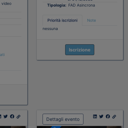
 video
Tipologia:
FAD Asincrona
Priorità iscrizioni
Note
nessuna
Iscrizione
ati
Dettagli evento