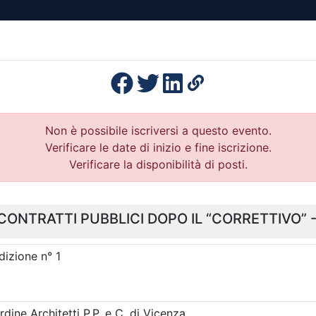
esenza
Formazione
Continua
Il po
Ordini
Profe