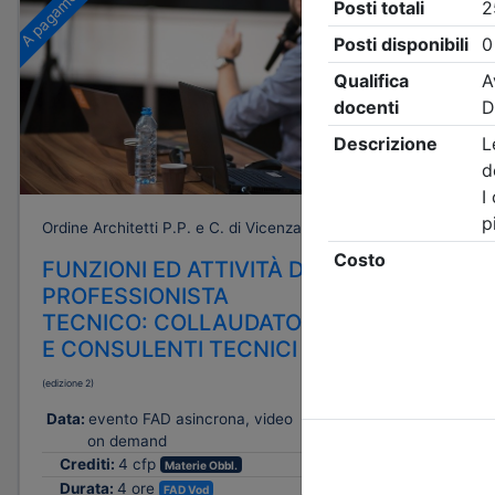
A pagamento
A pagamento
Ordine Architetti P.P. e C. di Vicenza
Ordine Archi
FUNZIONI ED ATTIVITÀ DEL
FUNZIO
PROFESSIONISTA
PROFES
TECNICO: COLLAUDATORI
TECNIC
E CONSULENTI TECNICI
CONFOR
INTERV
(edizione 2)
ESISTE
Data:
evento FAD asincrona, video
(edizione 1)
on demand
Crediti:
4 cfp
Materie Obbl.
Data:
even
Durata:
4 ore
FAD Vod
on d