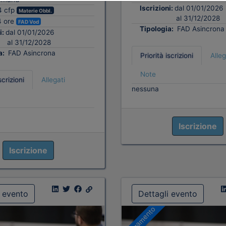
Iscrizioni:
dal 01/01/2026
4 cfp
Materie Obbl.
al 31/12/2028
4 ore
FAD Vod
Tipologia:
FAD Asincrona
i:
dal 01/01/2026
al 31/12/2028
a:
FAD Asincrona
Priorità iscrizioni
Alleg
Note
scrizioni
Allegati
nessuna
Iscrizione
Iscrizione
i evento
Dettagli evento
A pagamento