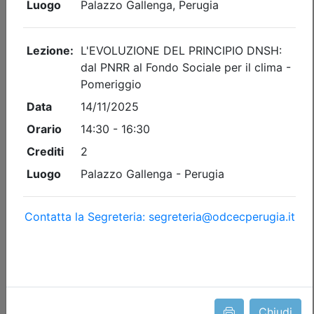
Posti disponibili:
96
Iscrizione
Dettagli evento
Gratuito
Ordine dei Dottori Commercialisti e degli Esperti Contabili
di Perugia
Chiudi