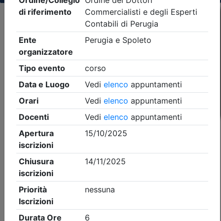
Criteri di ricerca applicati:
- Tipo Ordine/collegio:
Dott. Comm. E.C.
- Ordine:
Perugia
- Eventi in programma dal
8/8/2026
iCal
Feed RSS
Dettagli evento
Gratuito