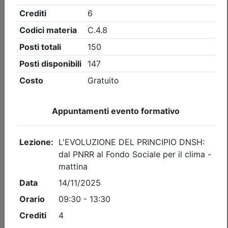
Ordine dei Dottori Commercialisti e degli Esperti Contabili
di Perugia
Finanziamento Agevolato della Cultura
in Umbria: contributi pubblici e privati,
art bonus
Data:
27/08/2026
Crediti:
4 cfp
Durata:
4 ore
Iscrizioni:
dal 28/07/2026 al 27/08/2026
Tipologia:
corso
Priorità iscrizioni
Allegati
Note
- professionisti appartenenti all'Ordine organizzatore
- praticanti appartenenti all'Ordine organizzatore
- Dott. Comm. E.C.