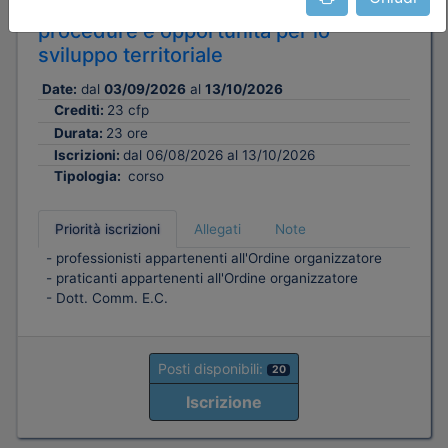
ZES Umbria e Marche: strumenti,
procedure e opportunità per lo
sviluppo territoriale
Date:
dal
03/09/2026
al
13/10/2026
Crediti:
23 cfp
Durata:
23 ore
Iscrizioni:
dal 06/08/2026 al 13/10/2026
Tipologia:
corso
Priorità iscrizioni
Allegati
Note
- professionisti appartenenti all'Ordine organizzatore
- praticanti appartenenti all'Ordine organizzatore
- Dott. Comm. E.C.
Posti disponibili:
20
Iscrizione