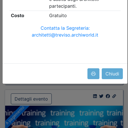
di invaso
Data:
17/09/2026
Crediti:
4 cfp
Durata:
4 ore
Tipologia:
seminario
Priorità iscrizioni
Allegati
Note
nessuna
Chiudi
Iscrizione
Dettagli evento
A pagamento