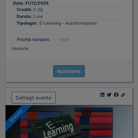
Data:
31/12/2026
Crediti:
2 cfp
Durata:
2 ore
Tipologia:
E-Learning - Autoformazione
Priorità iscrizioni
Note
nessuna
Iscrizione
Dettagli evento
Gratuito