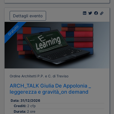
Dettagli evento
Gratuito
Ordine Architetti P.P. e C. di Treviso
ARCH_TALK Giulia De Appolonia _
leggerezza e gravità_on demand
Data:
31/12/2026
Crediti:
2 cfp
Durata:
2 ore