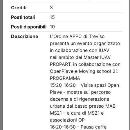
Ordine Architetti P.P. e C. di Treviso
Workshop 'INTONACI IN TERRA
CRUDA' - REPLICA
(edizione 2)
Data:
11/09/2026
Crediti:
8 cfp
Durata:
8 ore
Iscrizioni:
dal 22/07/2026 al 09/09/2026
Tipologia:
workshop
Priorità iscrizioni
Allegati
Note
nessuna
Posti disponibili:
0