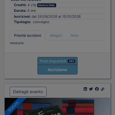
Crediti:
4 cfp
Materie Obbl.
Durata:
4 ore
Iscrizioni:
dal 24/08/2026 al 15/10/2026
Tipologia:
convegno
Priorità iscrizioni
Allegati
Note
nessuna
Posti disponibili:
382
Iscrizione
Dettagli evento
Gratuito