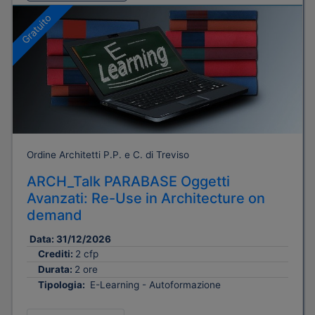
Gratuito
Ordine Architetti P.P. e C. di Treviso
ARCH_Talk PARABASE Oggetti
Avanzati: Re-Use in Architecture on
demand
Data:
31/12/2026
Crediti:
2 cfp
Durata:
2 ore
Tipologia:
E-Learning - Autoformazione