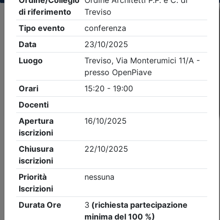
Criteri di ricerca applicati:
- Tipo Ordine/collegio:
Architetti
- Ordine:
Treviso
- Eventi in programma dal
7/8/2026
iCal
Feed RSS
Dettagli evento
A pagamento