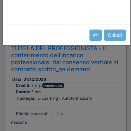
Ordine Architetti P.P. e C. di Treviso
Chiudi
IL CONTRATTO DI INCARICO A
TUTELA DEL PROFESSIONISTA - Il
conferimento dell’incarico
professionale: dal consenso verbale al
contratto scritto_on demand
Data:
31/12/2026
Crediti:
3 cfp
Materie Obbl.
Durata:
3 ore
Tipologia:
E-Learning - Autoformazione
Priorità iscrizioni
Note
nessuna