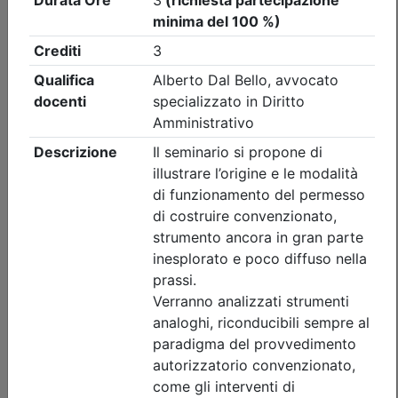
Ordine Architetti P.P. e C. di Treviso
ETICA DELL’ECCELLENZA PER
TECNICI – Per una carriera
professionale di successo_on demand
Data:
31/12/2026
Crediti:
2 cfp
Materie Obbl.
Durata:
2 ore
Tipologia:
E-Learning - Autoformazione
Priorità iscrizioni
Note
nessuna
Iscrizione