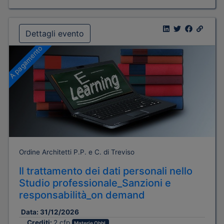
Dettagli evento
A pagamento
Ordine Architetti P.P. e C. di Treviso
Il trattamento dei dati personali nello
Studio professionale_Sanzioni e
responsabilità_on demand
Data:
31/12/2026
Crediti:
2 cfp
Materie Obbl.