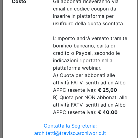
Data:
31/12/2026
Crediti:
3 cfp
Materie Obbl.
Durata:
3 ore
Tipologia:
E-Learning - Autoformazione
Priorità iscrizioni
Note
nessuna
Iscrizione
Dettagli evento
A pagamento