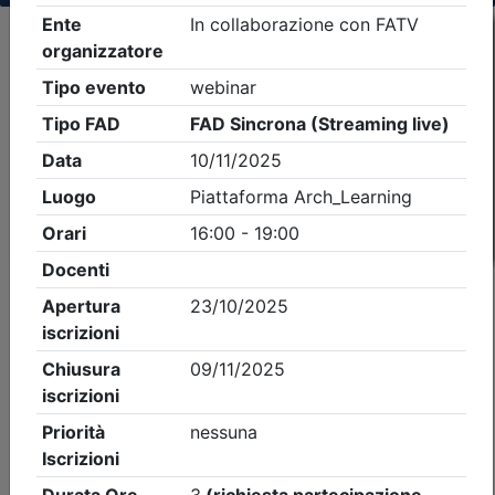
Criteri di ricerca applicati:
- Tipo Ordine/collegio:
Architetti
- Ordine:
Treviso
- Eventi in programma dal
6/8/2026
iCal
Feed RSS
Dettagli evento
A pagamento