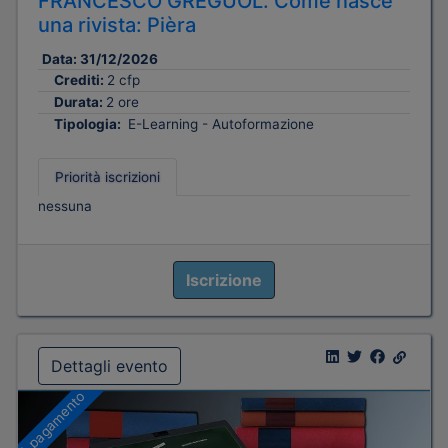
FRANCESCO GREGUOL. Come nasce
una rivista: Pièra
Data:
31/12/2026
Crediti:
2 cfp
Durata:
2 ore
Tipologia:
E-Learning - Autoformazione
Priorità iscrizioni
nessuna
Iscrizione
Dettagli evento
A pagamento