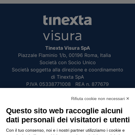
Tinexta Visura SpA
Piazzale Flaminio 1/b, 00196 Roma, Italia
Società con Socio Unico
Società soggetta alla direzione e coordinamento
di Tinexta SpA
P.IVA 05338771008 REA n. 877679
Rifiuta cookie non necessari ✕
UTILITÀ
Questo sito web raccoglie alcuni
Recupero Password
dati personali dei visitatori e utenti
Verifica attestato di presenza
Con il tuo consenso, noi e i nostri partner utilizziamo i cookie e