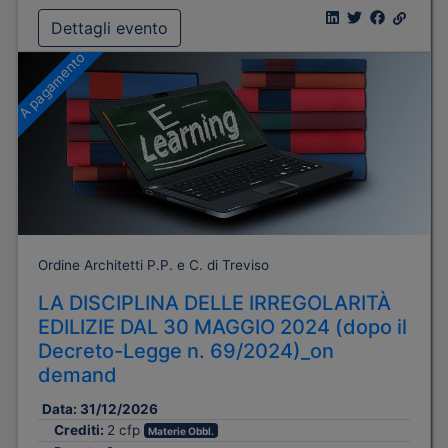
Dettagli evento
A pagamento
Ordine Architetti P.P. e C. di Treviso
LA DISCIPLINA DELLE IRREGOLARITÀ
EDILIZIE DAL 30 MAGGIO 2024 (dopo il
Decreto-Legge n. 69/2024)_on
demand
Data:
31/12/2026
Crediti:
2 cfp
Materie Obbl.