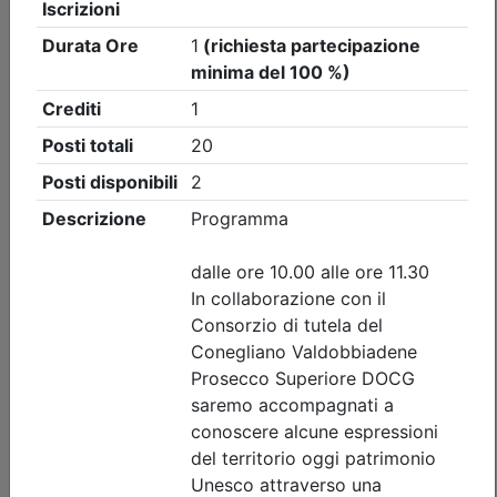
Ordine Architetti P.P. e C. di Treviso
Workshop 'INTONACI IN TERRA
CRUDA' - REPLICA
(edizione 2)
Data:
11/09/2026
Crediti:
8 cfp
Durata:
8 ore
Iscrizioni:
dal 22/07/2026 al 09/09/2026
Tipologia:
workshop
Priorità iscrizioni
Allegati
Note
nessuna
Posti disponibili:
0