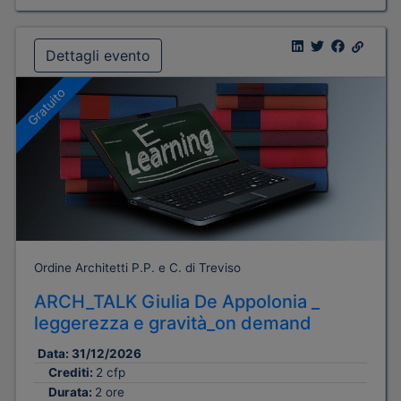
Dettagli evento
Gratuito
Ordine Architetti P.P. e C. di Treviso
ARCH_TALK Giulia De Appolonia _
leggerezza e gravità_on demand
Data:
31/12/2026
Crediti:
2 cfp
Durata:
2 ore