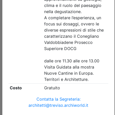
di invaso
Data:
17/09/2026
Crediti:
4 cfp
Durata:
4 ore
Tipologia:
seminario
Priorità iscrizioni
Allegati
Note
nessuna
Iscrizione
Dettagli evento
A pagamento