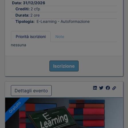
Data:
31/12/2026
Crediti:
2 cfp
Durata:
2 ore
Tipologia:
E-Learning - Autoformazione
Priorità iscrizioni
Note
nessuna
Iscrizione
Dettagli evento
Gratuito