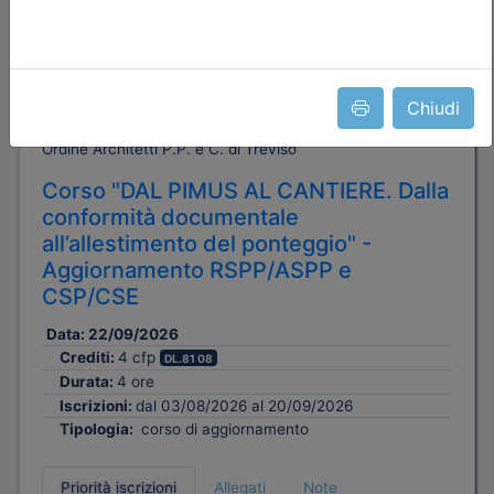
Chiudi
Ordine Architetti P.P. e C. di Treviso
Corso "DAL PIMUS AL CANTIERE. Dalla
conformità documentale
all’allestimento del ponteggio" -
Aggiornamento RSPP/ASPP e
CSP/CSE
Data:
22/09/2026
Crediti:
4 cfp
DL.81 08
Durata:
4 ore
Iscrizioni:
dal 03/08/2026 al 20/09/2026
Tipologia:
corso di aggiornamento
Priorità iscrizioni
Allegati
Note