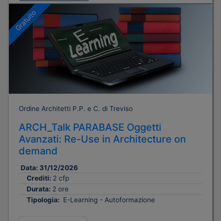
Gratuito
Ordine Architetti P.P. e C. di Treviso
ARCH_Talk PARABASE Oggetti
Avanzati: Re-Use in Architecture on
demand
Data:
31/12/2026
Crediti:
2 cfp
Durata:
2 ore
Tipologia:
E-Learning - Autoformazione