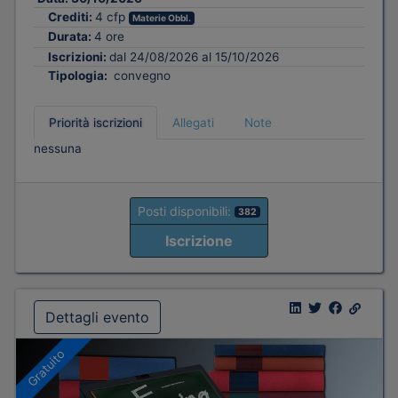
Crediti:
4 cfp
Materie Obbl.
Durata:
4 ore
Iscrizioni:
dal 24/08/2026 al 15/10/2026
Tipologia:
convegno
Priorità iscrizioni
Allegati
Note
nessuna
Posti disponibili:
382
Iscrizione
Dettagli evento
Gratuito