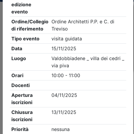
Criteri di ricerca applicati:
- Tipo Ordine/collegio:
Architetti
- Ordine:
Treviso
- Eventi in programma dal
7/8/2026
iCal
Feed RSS
Dettagli evento
A pagamento