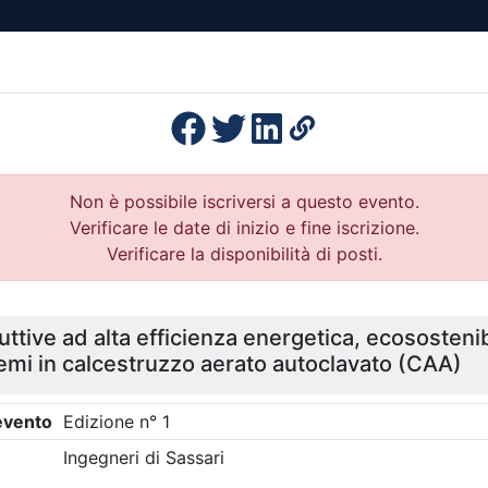
esenza
Formazione
Continua
Il po
Ordini
Profe