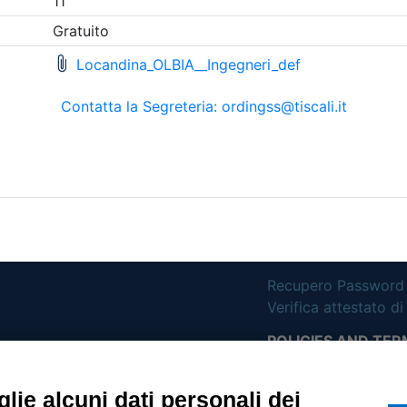
etri di ricerca utilizzati
UTILITÀ
Recupero Password
Verifica attestato d
POLICIES AND TER
ietà con Socio
Informativa cookie
lie alcuni dati personali dei