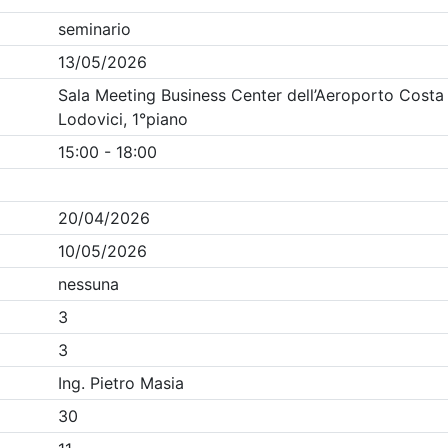
Clicca qui - espandi la sezione dei filtri ricerca eventi
venti in programma dal
7/8/2026
Precedente
1
Successiva
Nessun risultato per i parametri inseriti