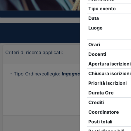
Criteri di ricerca applicati:
- Tipo Ordine/collegio:
Ingegneri
- Ordine:
Sassari
- E