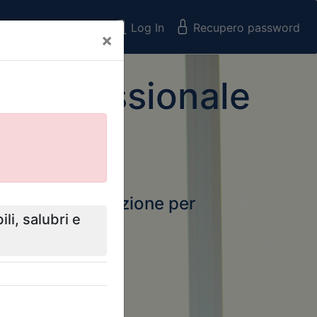
Registrati
Log In
Recupero password
×
 Professionale
rtale della formazione per
Next
 e Collegi
ssionali