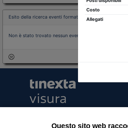
Esito della ricerca eventi formativi
Non è stato trovato nessun evento formativo con i param
Tinexta Visura SpA
Piazzale Flaminio 1/b, 00196 Roma, Italia Soc
Unico
Questo sito web raccog